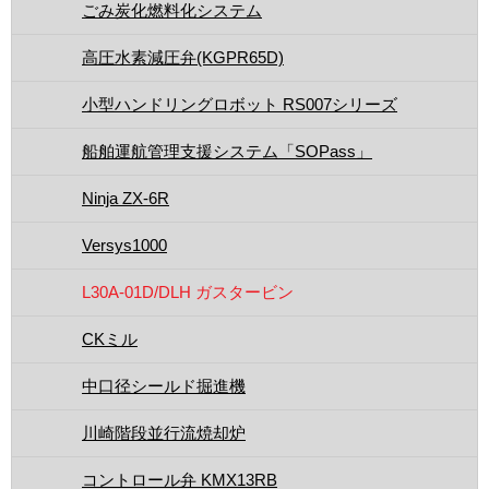
ごみ炭化燃料化システム
高圧水素減圧弁(KGPR65D)
小型ハンドリングロボット RS007シリーズ
船舶運航管理支援システム「SOPass」
Ninja ZX-6R
Versys1000
L30A-01D/DLH ガスタービン
CKミル
中口径シールド掘進機
川崎階段並行流焼却炉
コントロール弁 KMX13RB