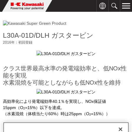
L30A-01D/DLH ガスタービン
2016年：初回登録
クラス世界最高水準の発電端効率と、低NOx性
能を実現
水素混焼を可能としながらも低NOx性を維持
高効率化により発電端効率40.1％を実現し、NOx保証値
15ppm（O
=15%）以下を達成。
2
（水素混焼（体積当たり60%）時は25ppm（O
=15%））
2
製品紹介