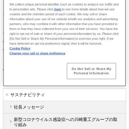
圧縮機の高圧力比化、各要素効率の向上で世界最高水準の発電効率
We collect unique personal identifier such as cookies to analyze our traffic and
を実現し、水素混焼も可能とするドライ低エミッション（DLE）燃
to personalize ads. Please click
here
to see more details about how we use
cookies and the retention period of each cookie. We may sell or share
焼器の搭載で、NOx排出量も世界最高レベルにまで低減した高効率
information about your use of our website to/with our analytics and advertising
ガスタービン
partners, who may combine it with other information that you have provided to
them or that they have collected from your use of their services. You have the
特長
right to opt out of sale or share of your personal information by us. Please click
[Do Not Sell or Share My Personal Information] to exercise your right. If we
20～35MWクラスで世界最高効率の発電端効率40.1%を実現
have detected an opt-out preference signal, then it will be honored.
Cookie Policy
水素混焼も可能とする独自開発のDLE燃焼器を搭載し、排ガス中
Change your sell or share preference
のNOx量を世界最高レベルの15ppm（O
=15%）以下（水素混焼
2
時は25ppm（O
=15%）以下）まで低減
2
Do Not Sell or Share My
オーバーホール間隔を従来機の4年から6年に延長
Personal Information
サステナビリティ
社長メッセージ
新型コロナウイルス感染症への川崎重工グループの取
り組み