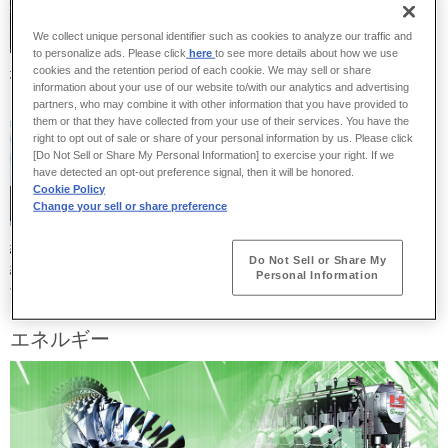
船舶海洋
鉄道車両
We collect unique personal identifier such as cookies to analyze our traffic and
to personalize ads. Please click
here
to see more details about how we use
cookies and the retention period of each cookie. We may sell or share
地球規模のグローバル輸送を担
人々を安全・快適に運ぶ、鉄道
information about your use of our website to/with our analytics and advertising
う、船舶海洋分野の技術です。
車両分野の技術です。
partners, who may combine it with other information that you have provided to
them or that they have collected from your use of their services. You have the
right to opt out of sale or share of your personal information by us. Please click
[Do Not Sell or Share My Personal Information] to exercise your right. If we
have detected an opt-out preference signal, then it will be honored.
Cookie Policy
航空宇宙・航空エ
Change your sell or share preference
ンジン
経済的にクリーンで静かな空を
Do Not Sell or Share My
結ぶ、航空宇宙・航空エンジン
Personal Information
分野の技術です。
エネルギー