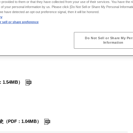
 provided to them or that they have collected from your use of their services. You have the rig
 of your personal information by us. Please click [Do Not Sell or Share My Personal Informati
f we have detected an opt-out preference signal, then it will be honored.
cy
 sell or share preference
アリティ（重要課題）（PDF：919KB）
Do Not Sell or Share My Per
Information
F：1.54MB）
PDF：1.04MB）