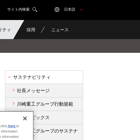
サイト内検索
日本語
リティ
採用
ニュース
サステナビリティ
社長メッセージ
川崎重工グループ行動規範
関連トピックス
click
here
to
川崎重工グループのサステナ
 information
ビリティ
r information