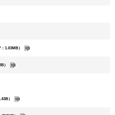
1.03MB）
MB）
43B）