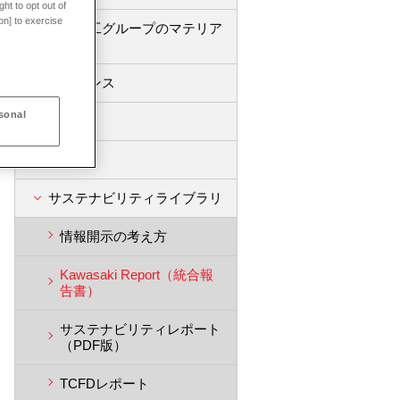
ht to opt out of
on] to exercise
川崎重工グループのマテリア
リティ
ガバナンス
sonal
環境
社会
サステナビリティライブラリ
情報開示の考え方
Kawasaki Report（統合報
告書）
サステナビリティレポート
（PDF版）
TCFDレポート