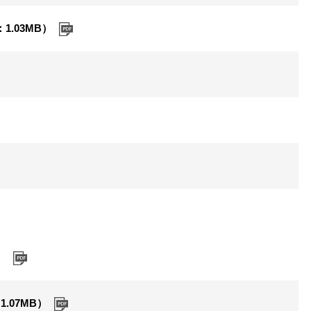
.03MB）
）
.07MB）