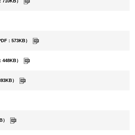
710KB）
F：573KB）
448KB）
93KB）
B）