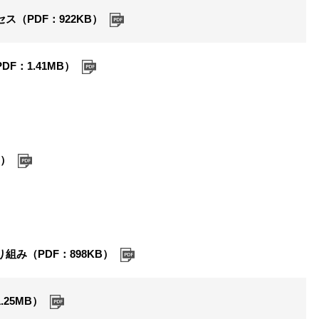
（PDF：922KB）
F：1.41MB）
B）
み（PDF：898KB）
25MB）