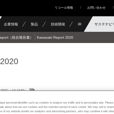
リコール情報
お問い合わせ
企業情報
製品
技術開発
IR
サステナビ
ライブラリ
i Report（統合報告書）
Kawasaki Report 2020
 2020
（PDF：10.6MB）
ique personal identifier such as cookies to analyze our traffic and to personalize ads. Please 
ails about how we use cookies and the retention period of each cookie. We may sell or share
e of our website to/with our analytics and advertising partners, who may combine it with othe