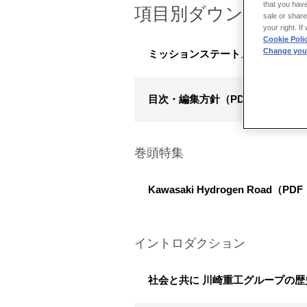
that you have
項目別ダウンロード
sale or share
your right. I
Cookie Poli
Change your
ミッションステートメント・マテリ
目次・編集方針（PDF：817KB）
巻頭特集
Kawasaki Hydrogen Road（PD
イントロダクション
社会と共に 川崎重工グループの歴史（