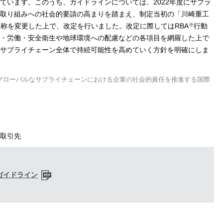
ています。このうち、ガイドラインについては、2022年度にサプラ
取り組みへの社会的要請の高まりを踏まえ、制定当初の「川崎重工
※
名称を変更した上で、改定を行いました。改定に際してはRBA
行動
・労働・安全衛生や地球環境への配慮などの各項目を網羅した上で
サプライチェーン全体で持続可能性を高めていく方針を明確にしま
s Alliance)：グローバルなサプライチェーンにおける企業の社会的責任を推進する国際
取引先
ガイドライン