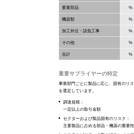
要素部品
%
機器類
%
加工外注・請負工事
%
その他
%
合計
%
重要サプライヤーの特定
事業部門ごとに製品に応じ、固有のリス
を選定しています。
調達規模：
一定以上の取引金額
セクターおよび製品固有のリスク：
主要製品に占める部品・機器の重要