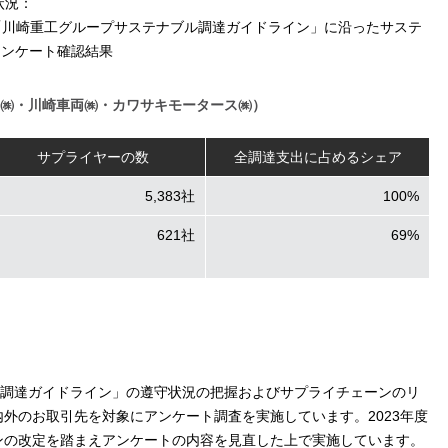
状況：
「川崎重工グループサステナブル調達ガイドライン」に沿ったサステ
アンケート確認結果
㈱・川崎車両㈱・カワサキモータース㈱）
サプライヤーの数
全調達支出に占めるシェア
5,383社
100%
621社
69%
調達ガイドライン」の遵守状況の把握およびサプライチェーンのリ
内外のお取引先を対象にアンケート調査を実施しています。2023年度
インの改定を踏まえアンケートの内容を見直した上で実施しています。