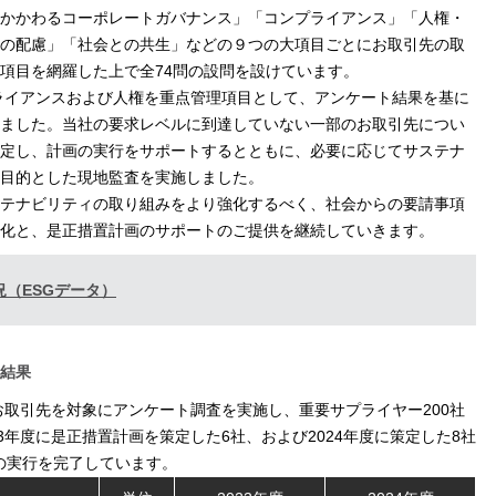
かかわるコーポレートガバナンス」「コンプライアンス」「人権・
の配慮」「社会との共生」などの９つの大項目ごとにお取引先の取
各項目を網羅した上で全74問の設問を設けています。
プライアンスおよび人権を重点管理項目として、アンケート結果を基に
ました。当社の要求レベルに到達していない一部のお取引先につい
定し、計画の実行をサポートするとともに、必要に応じてサステナ
目的とした現地監査を実施しました。
テナビリティの取り組みをより強化するべく、社会からの要請事項
化と、是正措置計画のサポートのご提供を継続していきます。
（ESGデータ）
結果
お取引先を対象にアンケート調査を実施し、重要サプライヤー200社
3年度に是正措置計画を策定した6社、および2024年度に策定した8社
画の実行を完了しています。