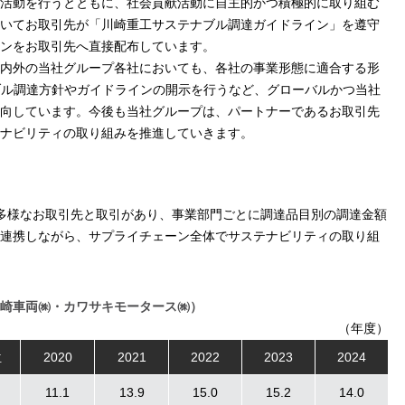
活動を行うとともに、社会貢献活動に自主的かつ積極的に取り組む
いてお取引先が「川崎重工サステナブル調達ガイドライン」を遵守
ンをお取引先へ直接配布しています。
内外の当社グループ各社においても、各社の事業形態に適合する形
ブル調達方針やガイドラインの開示を行うなど、グローバルかつ当社
向しています。今後も当社グループは、パートナーであるお取引先
ナビリティの取り組みを推進していきます。
社の多様なお取引先と取引があり、事業部門ごとに調達品目別の調達金額
連携しながら、サプライチェーン全体でサステナビリティの取り組
崎車両㈱・カワサキモータース㈱）
（年度）
位
2020
2021
2022
2023
2024
11.1
13.9
15.0
15.2
14.0