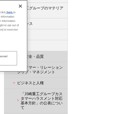
川崎重工グループのマテリア
リティ
click
here
to
 information
r information
ガバナンス
ht to opt out of
on] to exercise
環境
社会
製品安全・品質
sonal
カスタマー・リレーション
シップ・マネジメント
ビジネスと人権
「川崎重工グループカス
タマーハラスメント対応
基本方針」の公表につい
て