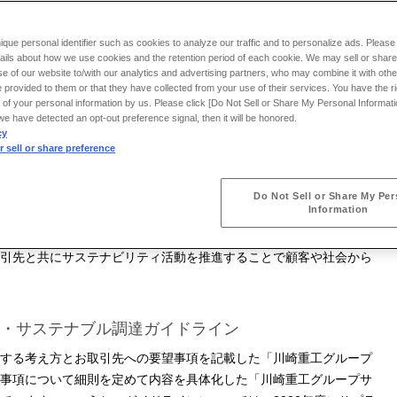
ique personal identifier such as cookies to analyze our traffic and to personalize ads. Please 
ails about how we use cookies and the retention period of each cookie. We may sell or share
e of our website to/with our analytics and advertising partners, who may combine it with othe
ローチ
 provided to them or that they have collected from your use of their services. You have the rig
 of your personal information by us. Please click [Do Not Sell or Share My Personal Informati
f we have detected an opt-out preference signal, then it will be honored.
cy
 sell or share preference
で、コンプライアンスや人権・労働・安全衛生、地球環境への配慮
調達活動を行うことは必要不可欠です。そのためには、当社グルー
Do Not Sell or Share My Per
Information
お取引先とともに、サプライチェーン全体でのサステナビリティの
ばなりません。当社グループはサプライチェーン全体でサステナビ
引先と共にサステナビリティ活動を推進することで顧客や社会から
・サステナブル調達ガイドライン
する考え方とお取引先への要望事項を記載した「川崎重工グループ
事項について細則を定めて内容を具体化した「川崎重工グループサ