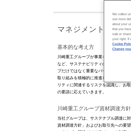
We collect un
see more det
about your us
マネジメント・アプ
that you have
sale or share
your right. I
Cookie Poli
基本的な考え方
Change your
川崎重工グループが事業を行っていく上
など、サステナビリティの考えに沿った
プだけではなく重要なパートナーである
取り組みを積極的に推進していかなけれ
リティに関連するリスクを認識し、お取
の要請に応えていきます。
川崎重工グループ資材調達方針
当社グループは、サステナブル調達に対
資材調達方針」およびお取引先への要望