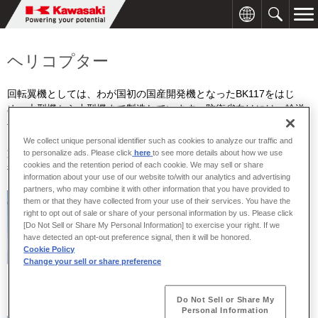
ヘリコプター
回転翼機としては、わが国初の国産開発機となったBK117をはじ
め、大型機から小型機まで製造しています。防衛省向けには、輸送
ヘリコプターCH-47J/JAの製造を行っているほか、観測ヘリコプタ
ーOH-1の製造、掃海・輸送ヘリコプターMCH-101および南極輸送
We collect unique personal identifier such as cookies to analyze our traffic and
支援ヘリコプターCH-101の機体およびエンジンのライセンス製造を
to personalize ads. Please click
here
to see more details about how we use
cookies and the retention period of each cookie. We may sell or share
行ってきました。
information about your use of our website to/with our analytics and advertising
partners, who may combine it with other information that you have provided to
them or that they have collected from your use of their services. You have the
right to opt out of sale or share of your personal information by us. Please click
[Do Not Sell or Share My Personal Information] to exercise your right. If we
have detected an opt-out preference signal, then it will be honored.
Cookie Policy
Change your sell or share preference
BK117 ヘリコプター
MCH/CH-101型 ヘリコプタ
ー
Do Not Sell or Share My
Personal Information