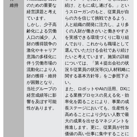
維持
のための重要な
続け、ともに成し遂げる。」とい
経営課題と考え
うスローガンのもと、従業員が自
ています。
らの力を信じて挑戦できるよう、
しかし、少子高
人と組織の開発に注力し、より多
齢化による労働
くの人財が働きがいと働きやすさ
人口の減少、人
を実感できる環境づくりに取り組
財の獲得競争の
んでおり、これからも職場として
激化やキャリア
選んでいただける会社であり続け
意識の多様化に
たいと考えています。施策の詳細
伴う労働市場の
については、「第４提出会社の状
流動化により人
況５従業員の状況等(1)人材戦略に
財の獲得・維持
関する基本方針等」をご参照下さ
が困難となり、
い。
当社グループの
また、ロボットやAIの活用、DXに
経営成績等に影
よる業務プロセスの見える化・効
響を及ぼす可能
率化を図ることにより、事業の成
性があります。
長ステージにおいても、生産性を
高めることにより少ない人数で最
大の成果を出せるマネジメントを
推進します。更に、従業員が付加
価値の高い仕事に集中することに