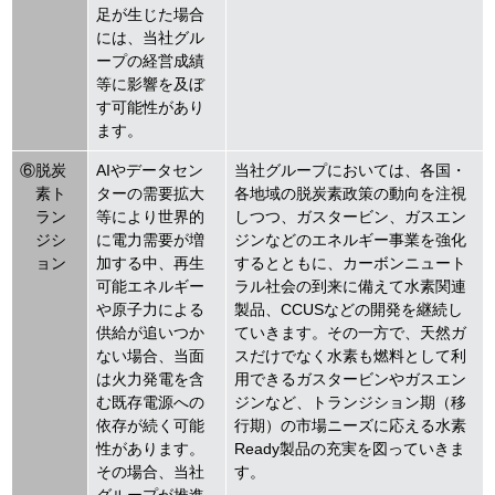
足が生じた場合
には、当社グル
ープの経営成績
等に影響を及ぼ
す可能性があり
ます。
⑥脱炭
AIやデータセン
当社グループにおいては、各国・
素ト
ターの需要拡大
各地域の脱炭素政策の動向を注視
ラン
等により世界的
しつつ、ガスタービン、ガスエン
ジシ
に電力需要が増
ジンなどのエネルギー事業を強化
ョン
加する中、再生
するとともに、カーボンニュート
可能エネルギー
ラル社会の到来に備えて水素関連
や原子力による
製品、CCUSなどの開発を継続し
供給が追いつか
ていきます。その一方で、天然ガ
ない場合、当面
スだけでなく水素も燃料として利
は火力発電を含
用できるガスタービンやガスエン
む既存電源への
ジンなど、トランジション期（移
依存が続く可能
行期）の市場ニーズに応える水素
性があります。
Ready製品の充実を図っていきま
その場合、当社
す。