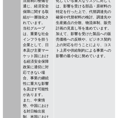
法規制の整備を
化している重大なリスクに対して
通じ、経済安全
は、影響を受ける部品・原材料の
保障に関する取
特定を行った上で、代替調達先の
組が一層強化さ
確保や代替材料の検討、調達先や
れています。
生産拠点の分散、物流体制、販売
当社グループ
計画の見直し等を進めています。
は、重要な社会
加えて、影響を受けた製品への販
インフラを担う
売価格への反映や、ビジネス契約
企業として、日
上の対応を行うことにより、コス
本及び主要マー
ト上昇や供給制約による事業への
ケット国におけ
影響の最小化に努めています。
る経済安全保障
政策に適切に対
応できない場
合、事業の継続
性に重大な影響
を及ぼす可能性
があります。
また、中東情
勢、中国におけ
る対日輸出規
制、米国におけ