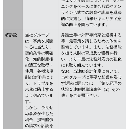
キュリティ教育についても、eラー
ニングをベースに集合形式やオン
ライン形式での教育や訓練を継続
的に実施し、情報セキュリティ意
識の向上を図っています。
⑧訴訟
当社グループ
弁護士等の外部専門家と連携する
は、事業を展開
等、最善策を講じるための体制を
するに当たり、
整備しています。また、法務機能
契約条件の明確
を担う人財の育成及び獲得を行
化、知的財産権
い、より一層の法務対応力の強化
の適正な取得・
にも取り組んでいます。
使用、各種法規
なお、当連結会計年度において、
制の遵守等によ
当社グループに重要な影響を及ぼ
り、トラブルを
す訴訟に関しては、「第５経理の
未然に防止する
状況１連結財務諸表等（2）その
よう努めていま
他」をご参照下さい。
す。
しかし、予期せ
ぬ事象が生じた
場合、損害賠償
の請求や訴訟を