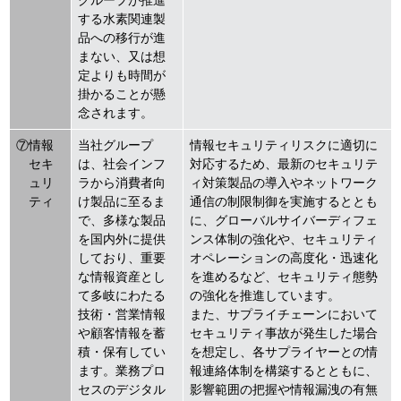
グループが推進
する水素関連製
品への移行が進
まない、又は想
定よりも時間が
掛かることが懸
念されます。
⑦情報
当社グループ
情報セキュリティリスクに適切に
セキ
は、社会インフ
対応するため、最新のセキュリテ
ュリ
ラから消費者向
ィ対策製品の導入やネットワーク
ティ
け製品に至るま
通信の制限制御を実施するととも
で、多様な製品
に、グローバルサイバーディフェ
を国内外に提供
ンス体制の強化や、セキュリティ
しており、重要
オペレーションの高度化・迅速化
な情報資産とし
を進めるなど、セキュリティ態勢
て多岐にわたる
の強化を推進しています。
技術・営業情報
また、サプライチェーンにおいて
や顧客情報を蓄
セキュリティ事故が発生した場合
積・保有してい
を想定し、各サプライヤーとの情
ます。業務プロ
報連絡体制を構築するとともに、
セスのデジタル
影響範囲の把握や情報漏洩の有無