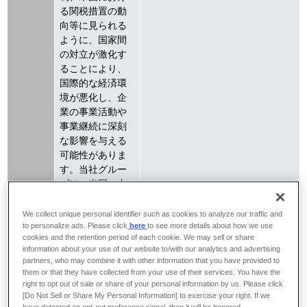
る関税措置の動
向等に見られる
ように、国家間
の対立が激化す
ることにより、
国際的な経済環
境が悪化し、企
業の事業活動や
事業継続に深刻
な影響を与える
可能性がありま
す。当社グルー
プは、米国、中
国、欧州をはじ
めとする多くの
We collect unique personal identifier such as cookies to analyze our traffic and
to personalize ads. Please click
here
to see more details about how we use
国・地域に生
cookies and the retention period of each cookie. We may sell or share
産・販売拠点を
information about your use of our website to/with our analytics and advertising
有しています。
partners, who may combine it with other information that you have provided to
このため、国際
them or that they have collected from your use of their services. You have the
的な部品・原材
right to opt out of sale or share of your personal information by us. Please click
[Do Not Sell or Share My Personal Information] to exercise your right. If we
料の調達や製品
have detected an opt-out preference signal, then it will be honored.