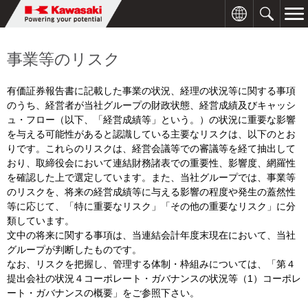
事業等のリスク
有価証券報告書に記載した事業の状況、経理の状況等に関する事項
のうち、経営者が当社グループの財政状態、経営成績及びキャッシ
ュ・フロー（以下、「経営成績等」という。）の状況に重要な影響
を与える可能性があると認識している主要なリスクは、以下のとお
りです。これらのリスクは、経営会議等での審議等を経て抽出して
おり、取締役会において連結財務諸表での重要性、影響度、網羅性
を確認した上で選定しています。また、当社グループでは、事業等
のリスクを、将来の経営成績等に与える影響の程度や発生の蓋然性
等に応じて、「特に重要なリスク」「その他の重要なリスク」に分
類しています。
文中の将来に関する事項は、当連結会計年度末現在において、当社
グループが判断したものです。
なお、リスクを把握し、管理する体制・枠組みについては、「第４
提出会社の状況４コーポレート・ガバナンスの状況等（1）コーポレ
ート・ガバナンスの概要」をご参照下さい。