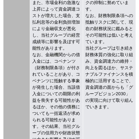
また、市場金利の急激な
クの抑制に努めていま
上昇によって資金調達コ
す。
ストが増大した場合、支
なお、財務制限条項への
払利息等の金利負担増加
抵触リスクに関して、現
により金融収支が悪化
在の財務状況に鑑みると
し、当社グループの経営
その可能性は低いと考え
成績等に影響を及ぼす可
ています。
能性があります。
当社グループは引き続き
なお、金融機関からの借
財務体質の強化に取り組
入金には、コベナンツ
み、資金調達力の維持・
（財務制限条項）が付さ
向上を図るほか、サステ
れていることがあり、コ
ナブルファイナンスを積
ベナンツに抵触する事象
極的に活用することで、
が発生した場合、当該借
資金調達の面からも「グ
入金についての期限の利
ループビジョン2030」
益を喪失する可能性があ
の実現に向けて取り組ん
るほか、その他の債務に
でいきます。
ついても一括返済が求め
られる可能性がありま
す。その結果、当社グル
ープの信用力や財政状態