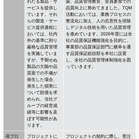
わたる製品・サ
築、品質管理教育、全員参加での
ービスを提供し
品質向上に努めてきました。TQM
ています。それ
活動においては、業務プロセスの
らの製造・サー
整流化に加え、人の恣意性を排除
ビス提供過程に
しデジタル技術を用いた品質管理
おいては、社内
を進めています。2026年度には全
外の基準に則り
社の品質保証機能強化を目的に、
厳格な品質管理
事業部の品質保証部門に横串を通
を実施していま
す品質保証総括部を本社に設置
すが、予期せぬ
し、全社の品質管理体制強化を図
製品の欠陥や品
っていきます。
質面での不備が
発生した場合、
発生した損害に
ついて賠償を求
められ、当社グ
ループの経営成
績等に影響を及
ぼす可能性があ
ります。
④プロ
プロジェクトに
プロジェクトの契約に際し、受注