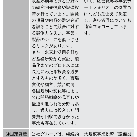
収益が期待できる分野へ
いて、経営戦略や事業ポ
の研究開発投資や設備投
ートフォリオ上の位置づ
資を行っています。開発
けなども踏まえて決定
の項目や内容の選定判断
し、進捗管理についても
を誤ることで競合に対す
適宜フォローしていま
る競争力を失い、事業・
す。
製品のシェアを低下させ
るリスクがあります。
また、水素利活用分野な
ど基礎研究から実証、製
品化までのプロセスには
長期にわたる投資を必要
とするものが多く、市場
変化や顧客、競合動向、
各国規制の変化等によっ
ては開発戦略の見直しや
撤退を迫られる分野もあ
り、過去には投入した開
発費が回収できなかった
事業も存在しています。
⑭固定資産
当社グループは、継続的
大規模事業投資（設備投