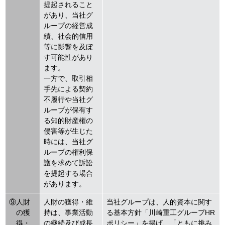
提起されること
があり、当社グ
ループの経営成
績、社会的信用
等に影響を及ぼ
す可能性があり
ます。
一方で、取引相
手先による契約
不履行や当社グ
ループが保有す
る知的財産権の
侵害等が生じた
時には、当社グ
ループの権利保
護を求めて訴訟
を提起する場合
があります。
⑨人財
人財の獲得・維
当社グループは、人的資本に関す
の獲
持は、事業活動
る基本方針「川崎重工グループHR
得・
の継続及び成長
ポリシー」を掲げ、「ともに挑み