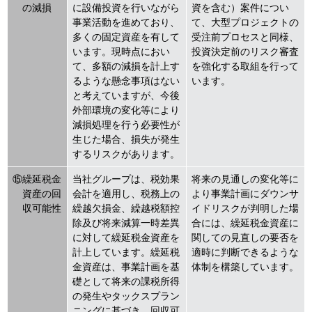
の減損
に設備投資を行いながら
資を含む）案件につい
事業活動を進めており、
て、大型プロジェクトの
多くの固定資産を有して
受注前プロセスと同様、
います。現時点におい
投資決定前のリスク審査
て、多額の減損を計上す
を強化する取組を行って
るような懸念事項はない
います。
と考えていますが、今後
外部環境の変化等により
減損処理を行う必要性が
生じた場合、損失が発生
するリスクがあります。
⑮繰延税金
当社グループは、税効果
将来の見通しの変化等に
資産の回
会計を適用し、税務上の
より事業計画にダウンサ
収可能性
繰越欠損金、繰越税額控
イドリスクが判明した場
除及び将来減算一時差異
合には、繰延税金資産に
に対して繰延税金資産を
関しての見直しの要否を
計上しています。繰延税
適時に判断できるような
金資産は、事業計画を基
体制を構築しています。
礎として将来の課税所得
の発生やタックスプラン
ニングに基づき、回収可