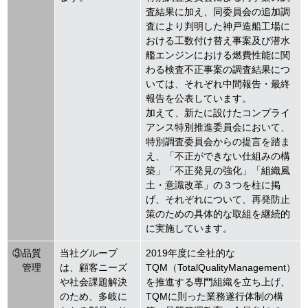
査結果に加え、同委員会の追加調
査により判明した神戸造船工場に
おける工数付け替え事案及び潜水
艦エンジンにおける燃費性能に関
わる検査不正事案の調査結果につ
いては、それぞれ中間報告・最終
報告を公表しています。
加えて、新たに設けたコンプライ
アンス特別推進委員会において、
特別調査委員会からの提言を踏ま
え、「不正ができない仕組みの構
築」「不正発見の強化」「組織風
土・意識改革」の３つを柱に掲
げ、それぞれについて、再発防止
策のための具体的な取組を継続的
に実施しています。
③品質
当社グループ
2019年度に全社的な
管理
は、顧客ニーズ
TQM（TotalQualityManagement）
や社会課題解決
を推進する専門組織を立ち上げ、
のため、多岐に
TQMに則った業務遂行体制の構