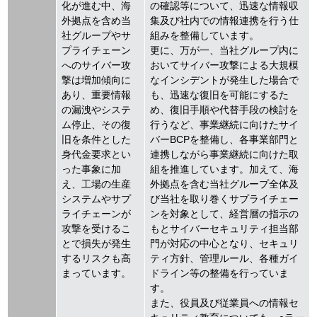
化が進む中、海
の確認等について、迅速な情報収
外拠点を含め当
集及び社内での情報連携を行う仕
社グループやサ
組みを整備しています。
プライチェーン
更に、万が一、当社グループ内に
へのサイバー攻
おいてサイバー攻撃による大規模
撃は増加傾向に
なインシデントが発生した場合で
あり、重要情報
も、迅速な復旧を可能にするた
の漏洩やシステ
め、復旧手順や代替手段の検討を
ム停止、その復
行うなど、事業継続に向けたサイ
旧を条件とした
バーBCPを整備し、各事業部門と
身代金要求とい
連携しながら事業継続に向けた取
った事象に加
組を推進しています。加えて、海
え、工場の生産
外拠点を含む当社グループ全体及
システムやサプ
び当社を取り巻くサプライチェー
ライチェーンが
ンを対象として、経営層の指示の
攻撃を受けるこ
もとサイバーセキュリティ担当部
とで損失が発生
門が対応の中心となり、セキュリ
するリスクも高
ティ方針、管理ルール、各種ガイ
まっています。
ドライン等の整備を行っていま
す。
また、役員及び従業員への情報セ