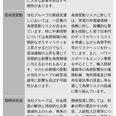
に大きな影響を及ぼす可
能性があります。
⑫為替変動
当社グループの業績見通
為替変動リスクに対して
しにおいては、一定量の
は、実需の外貨建債権・
為替変動リスクが含まれ
債務に対し、投機的な要
ています。特に中東情勢
素を排除した形で日本円
については為替相場の短
のディスカウントコスト
期的なボラティリティを
を考慮しながら為替予約
上昇させるだけでなく、
等のリスクヘッジを行っ
原油価格の上昇を通じて
ています。また、パワー
長期的な影響を為替相場
スポーツ＆エンジン事業
に与えるおそれもありま
を中心として、輸入部材
す。そのため相場の変動
価格等の為替影響分の価
が当社グループの経営成
格転嫁、海外調達及び海
績等に影響を及ぼす可能
外生産比率の見直し等を
性があります。
通じて為替リスクの低減
に取り組んでいます。
⑬開発投資
当社グループは、社会課
開発投資に関しては、対
題の解決と持続的な企業
象分野の選定やその内
価値向上のため、将来の
容、人財投入計画等につ