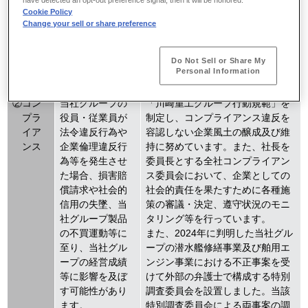
の取引におい
Cookie Policy
て、調達・物流
Change your sell or share preference
の停滞やコスト
上昇等の影響を
Do Not Sell or Share My
受ける可能性が
Personal Information
あります。
②コン
当社グループの
「川崎重工グループ行動規範」を
プラ
役員・従業員が
制定し、コンプライアンス違反を
イア
法令違反行為や
容認しない企業風土の醸成及び維
ンス
企業倫理違反行
持に努めています。また、社長を
為等を発生させ
委員長とする全社コンプライアン
た場合、損害賠
ス委員会において、企業としての
償請求や社会的
社会的責任を果たすために各種施
信用の失墜、当
策の審議・決定、遵守状況のモニ
社グループ製品
タリング等を行っています。
の不買運動等に
また、2024年に判明した当社グル
至り、当社グル
ープの潜水艦修繕事業及び舶用エ
ープの経営成績
ンジン事業における不正事案を受
等に影響を及ぼ
けて外部の弁護士で構成する特別
す可能性があり
調査委員会を設置しました。当該
ます。
特別調査委員会による両事案の調