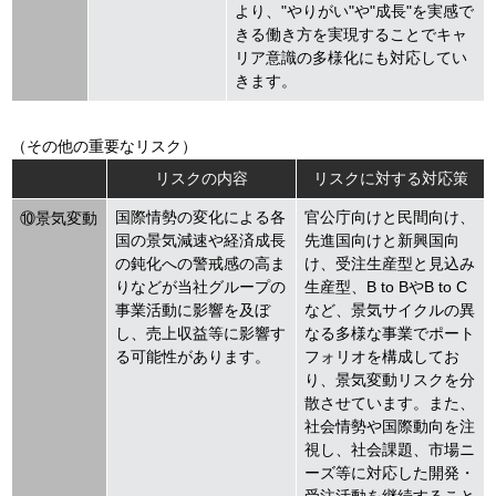
より、"やりがい"や"成長"を実感で
きる働き方を実現することでキャ
リア意識の多様化にも対応してい
きます。
（その他の重要なリスク）
リスクの内容
リスクに対する対応策
国際情勢の変化による各
官公庁向けと民間向け、
⑩景気変動
国の景気減速や経済成長
先進国向けと新興国向
の鈍化への警戒感の高ま
け、受注生産型と見込み
りなどが当社グループの
生産型、B to BやB to C
事業活動に影響を及ぼ
など、景気サイクルの異
し、売上収益等に影響す
なる多様な事業でポート
る可能性があります。
フォリオを構成してお
り、景気変動リスクを分
散させています。また、
社会情勢や国際動向を注
視し、社会課題、市場ニ
ーズ等に対応した開発・