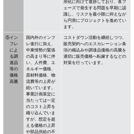
用化に向けて進捗しており、各フ
ェーズで発生する問題を早期に認
識し、リスクを最小限に抑えなが
ら円滑にプロジェクトを進めてい
ます。
⑤イン
国内外のインフ
コストダウン活動を継続しつつ、
フレ
レ進行に加え、
販売契約へのエスカレーション条
によ
中東情勢の緊張
項の織込みや調達品価格の高騰を
る調
の高まり等に伴
適切に販売価格へ転嫁するなどの
達品
い、人件費、エ
対策を行っています。
等の
ネルギー価格、
価格
原材料価格、物
高騰
流費等の上昇が
続いています。
事業計画策定に
当たっては一定
のコスト上昇を
織り込んでいま
すが、想定を超
える価格の上昇
や部品供給の不