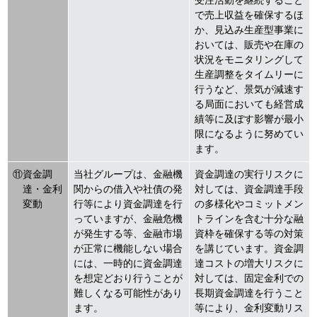
受注活動を継続すること
で売上収益を確保するほ
か、見込み生産型事業に
おいては、販売や在庫の
状況をモニタリングして
生産調整をタイムリーに
行うなど、景気が減速す
る局面においても経営成
績等に及ぼす影響が最小
限になるように努めてい
ます。
⑪資金調
当社グループは、金融機
資金調達の実行リスクに
達・金利
関からの借入や社債の発
対しては、資金調達手段
変動
行等により資金調達を行
の多様化やコミットメン
っていますが、金融危機
トラインを含む十分な融
が発生する等、金融市場
資枠を確保する等の対策
が正常に機能しない場合
を講じています。資金調
には、一時的に資金調達
達コストの増大リスクに
を想定どおり行うことが
対しては、固定金利での
難しくなる可能性があり
長期資金調達を行うこと
ます。
等により、金利変動リス