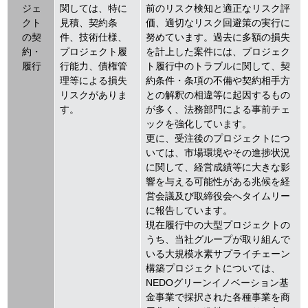
ジェ
関しては、特に
前のリスク検知と適正なリスク評
クト
見積、契約条
価、適切なリスク回避策の実行に
の契
件、技術仕様、
努めています。過去に多額の損失
約・
プロジェクト履
を計上した案件には、プロジェク
履行
行能力、債権管
ト履行中のトラブルに関して、契
理等による損失
約条件・条項の不備や契約相手方
リスクがありま
との解釈の相違等に起因するもの
す。
が多く、法務部門による事前チェ
ックを強化しています。
更に、受注後のプロジェクトにつ
いては、市場環境やその進捗状況
に関して、経営成績等に大きな影
響を与える可能性がある兆候を経
営会議及び取締役会へタイムリー
に報告しています。
現在履行中の大型プロジェクトの
うち、当社グループが取り組んで
いる大規模水素サプライチェーン
構築プロジェクトについては、
NEDOグリーンイノベーション基
金事業で採択された各種事業を商