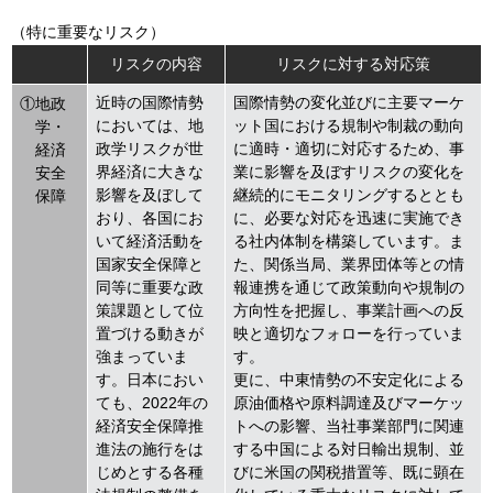
（特に重要なリスク）
リスクの内容
リスクに対する対応策
近時の国際情勢
国際情勢の変化並びに主要マーケ
①地政
においては、地
ット国における規制や制裁の動向
学・
政学リスクが世
に適時・適切に対応するため、事
経済
界経済に大きな
業に影響を及ぼすリスクの変化を
安全
影響を及ぼして
継続的にモニタリングするととも
保障
おり、各国にお
に、必要な対応を迅速に実施でき
いて経済活動を
る社内体制を構築しています。ま
国家安全保障と
た、関係当局、業界団体等との情
同等に重要な政
報連携を通じて政策動向や規制の
策課題として位
方向性を把握し、事業計画への反
置づける動きが
映と適切なフォローを行っていま
強まっていま
す。
す。日本におい
更に、中東情勢の不安定化による
ても、2022年の
原油価格や原料調達及びマーケッ
経済安全保障推
トへの影響、当社事業部門に関連
進法の施行をは
する中国による対日輸出規制、並
じめとする各種
びに米国の関税措置等、既に顕在