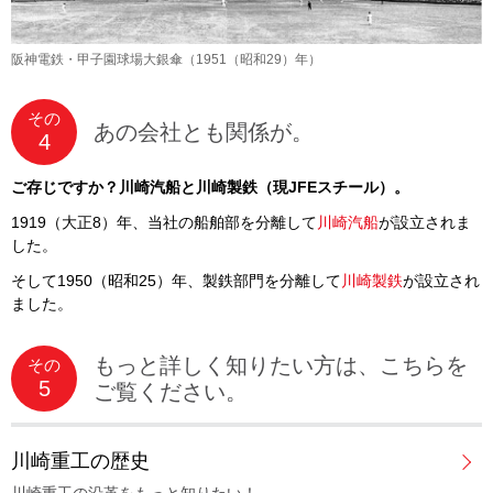
阪神電鉄・甲子園球場大銀傘（1951（昭和29）年）
その
あの会社とも関係が。
4
ご存じですか？川崎汽船と川崎製鉄（現JFEスチール）。
1919（大正8）年、当社の船舶部を分離して
川崎汽船
が設立されま
した。
そして1950（昭和25）年、製鉄部門を分離して
川崎製鉄
が設立され
ました。
もっと詳しく知りたい方は、こちらを
その
5
ご覧ください。
川崎重工の歴史