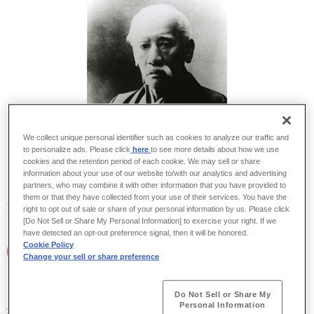
We collect unique personal identifier such as cookies to analyze our traffic and
to personalize ads. Please click
here
to see more details about how we use
cookies and the retention period of each cookie. We may sell or share
information about your use of our website to/with our analytics and advertising
partners, who may combine it with other information that you have provided to
them or that they have collected from your use of their services. You have the
創業者 川崎正蔵
right to opt out of sale or share of your personal information by us. Please click
[Do Not Sell or Share My Personal Information] to exercise your right. If we
have detected an opt-out preference signal, then it will be honored.
その
Cookie Policy
歴史ある会社です。
2
Change your sell or share preference
その長さは、100年以上。
Do Not Sell or Share My
Personal Information
創業は1878（明治11）年、株式会社としては1896（明治29）年が