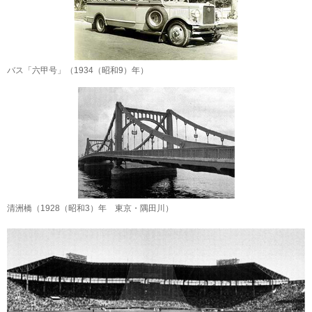
バス「六甲号」（1934（昭和9）年）
清洲橋（1928（昭和3）年 東京・隅田川）