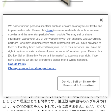
油圧ポンプにサクッと後付け、改正省エネ法の
お悩み解決！
We collect unique personal identifier such as cookies to analyze our traffic and
to personalize ads. Please click
here
to see more details about how we use
カワサキ・インバータ・システム・シリーズ「KISS」は、油圧を搭
cookies and the retention period of each cookie. We may sell or share
載した工作機械や設備に取り付けていただくだけで、大幅に消費電
information about your use of our website to/with our analytics and advertising
力をカットすることができる、省エネ対策用システムです。導入は
partners, who may combine it with other information that you have provided to
とても簡単。お客様が今現在、お使いの設備に後付けするだけ。既
them or that they have collected from your use of their services. You have the
※
存のシステムを無駄にせず、消費電力を平均で40％
も削減できま
right to opt out of sale or share of your personal information by us. Please click
[Do Not Sell or Share My Personal Information] to exercise your right. If we
す。複雑な工事も必要ないため、短時間で取り付け可能！改正省エ
have detected an opt-out preference signal, then it will be honored.
ネ法でお悩みの方にもオススメです！
Cookie Policy
Change your sell or share preference
※
圧力保持状態中の比較（当社実績）
油圧のプロだからこそ実現した、油圧専用の省
Do Not Sell or Share My
Personal Information
電力システム！
では、「KISS」は如何にしてそれほどの省エネを実現しているので
しょうか？理屈はとても簡単です。油圧設備稼働時のムダを見つけ
出し、その間の電力をカットしているに過ぎません。ただ、どうい