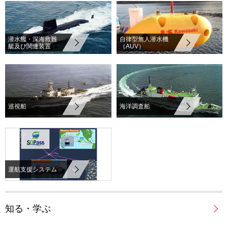
潜水艦・深海救難
自律型無人潜水機
艇及び関連装置
（AUV）
巡視船
海洋調査船
運航支援システム
知る・学ぶ