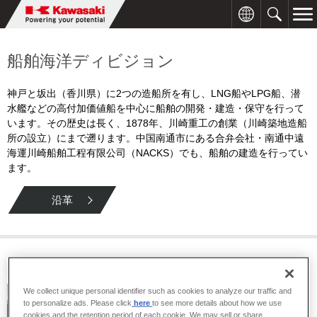
船舶海洋ディビジョン
神戸と坂出（香川県）に2つの造船所を有し、LNG船やLPG船、潜
水艦などの高付加価値船を中心に船舶の開発・建造・保守を行って
います。その歴史は長く、1878年、川崎重工の創業（川崎築地造船
所の設立）にまで遡ります。中国南通市にある合弁会社・南通中遠
海運川崎船舶工程有限公司（NACKS）でも、船舶の建造を行ってい
ます。
沿革
製品・サービス
We collect unique personal identifier such as cookies to analyze our traffic and
to personalize ads. Please click
here
to see more details about how we use
cookies and the retention period of each cookie. We may sell or share