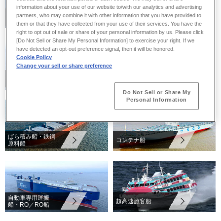
information about your use of our website to/with our analytics and advertising
LNG（液化天然ガ
LPG（液化石油ガ
partners, who may combine it with other information that you have provided to
ス）運搬船
ス）運搬船
them or that they have collected from your use of their services. You have the
right to opt out of sale or share of your personal information by us. Please click
[Do Not Sell or Share My Personal Information] to exercise your right. If we
have detected an opt-out preference signal, then it will be honored.
Cookie Policy
Change your sell or share preference
その他液化ガス運
石油タンカー
搬船・ガス関連船
Do Not Sell or Share My
Personal Information
ばら積み船・鉄鋼
コンテナ船
原料船
自動車専用運搬
超高速旅客船
船・RO／RO船