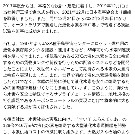
2017年度からは、本格的な設計・建造に着手し、
2019
年
12
月には
当社神戸工場で進水式を行い、
2021
年
12
月に日本海事協会より船級
を取得しました。また、同年
12
月
24
日から
2022
年
2
月
25
日にかけ
て、オーストラリアで製造した液化水素を神戸港まで輸送する実証
試験を無事に成功させました。
当社は、
1987
年より
JAXA
種子島宇宙センターにロケット燃料用の
液化水素貯蔵タンクを建設・運用するなど、
35
年前から水素関連技
術を培ってきました。極低温である
-253
℃の液化水素を安全に輸送
するための貨物タンクや荷役を行うための配管システムなどを開発
したことにより、次世代エネルギーとして期待される水素の大量海
上輸送を実現しました。また、世界で初めて液化水素運搬船を製造
しただけでなく、本船の開発に併せて液化水素を安全に輸送するた
めの国際標準規格づくりにも参画しています。このように、海外か
ら水素を安全に輸送できるサプライチェーンを構築し、地球規模の
社会課題であるカーボンニュートラルの実現にむけて将来的に大き
く貢献する点が高く評価されました。
今後当社は、水素社会の実現に向け、「すいそ ふろんてぃあ」の
3
128
倍の
16
万
m
の液化水素を輸送する大型液化水素運搬船を開発
し、水素供給コストの低減に取り組みます。天然ガスや石油のよう