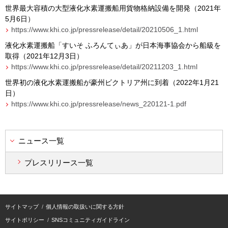
世界最大容積の大型液化水素運搬船用貨物格納設備を開発（
2021
年
5
月
6
日）
https://www.khi.co.jp/pressrelease/detail/20210506_1.html
液化水素運搬船「すいそ ふろんてぃあ」が日本海事協会から船級を
取得（
2021
年
12
月
3
日）
https://www.khi.co.jp/pressrelease/detail/20211203_1.html
世界初の液化水素運搬船が豪州ビクトリア州に到着（
2022
年
1
月
21
日）
https://www.khi.co.jp/pressrelease/news_220121-1.pdf
ニュース一覧
プレスリリース一覧
サイトマップ
個人情報の取扱いに関する方針
サイトポリシー
SNSコミュニティガイドライン