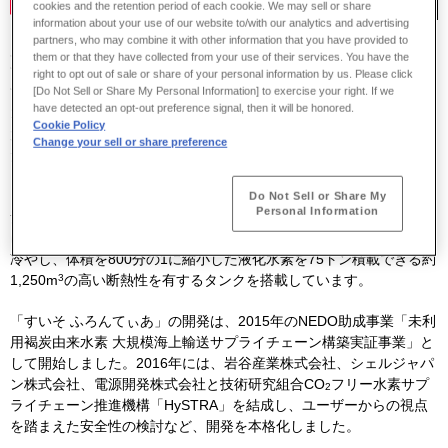
cookies and the retention period of each cookie. We may sell or share
information about your use of our website to/with our analytics and advertising
partners, who may combine it with other information that you have provided to
川崎重工が開発・建造した世界初の液化水素運搬船「すいそ ふろん
them or that they have collected from your use of their services. You have the
てぃあ」が、日刊工業新聞社主催の第
51
回 日本産業技術大賞におい
right to opt out of sale or share of your personal information by us. Please click
て、最高位の内閣総理大臣賞を受賞しました。日本産業技術大賞は
[Do Not Sell or Share My Personal Information] to exercise your right. If we
have detected an opt-out preference signal, then it will be honored.
1972
年に創設された歴史ある賞で、その年に実用化された革新的な
Cookie Policy
大型産業設備や先端技術の開発など、産業界や社会の発展に貢献し
Change your sell or share preference
た製品を表彰するものです。
「すいそ ふろんてぃあ」は、次世代エネルギーとして期待される水
Do Not Sell or Share My
Personal Information
素を、海外から効率よく安定して日本に輸送する技術の確立を目的
に開発された世界初の液化水素運搬船です。気体の水素を
-253
℃に
冷やし、体積を
800
分の
1
に縮小した液化水素を
75
トン積載できる約
3
1,250m
の高い断熱性を有するタンクを搭載しています。
「すいそ ふろんてぃあ」の開発は、
2015
年の
NEDO
助成事業「未利
用褐炭由来水素 大規模海上輸送サプライチェーン構築実証事業」と
して開始しました。
2016
年には、岩谷産業株式会社、シェルジャパ
ン株式会社、電源開発株式会社と技術研究組合
CO
フリー水素サプ
2
ライチェーン推進機構「
HySTRA
」を結成し、ユーザーからの視点
を踏まえた安全性の検討など、開発を本格化しました。