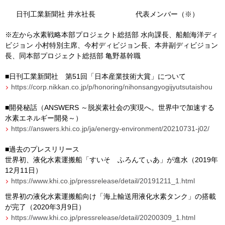
日刊工業新聞社 井水社長
代表メンバー（※）
※左から水素戦略本部プロジェクト総括部 水向課長、船舶海洋ディ
ビジョン 小村特別主席、今村ディビジョン長、本井副ディビジョン
長、同本部プロジェクト総括部 亀野基幹職
■日刊工業新聞社 第
51
回「日本産業技術大賞」について
https://corp.nikkan.co.jp/p/honoring/nihonsangyogijyutsutaishou
■開発秘話（
ANSWERS
～脱炭素社会の実現へ。世界中で加速する
水素エネルギー開発～）
https://answers.khi.co.jp/ja/energy-environment/20210731-j02/
■過去のプレスリリース
世界初、液化水素運搬船「すいそ ふろんてぃあ」が進水（
2019
年
12
月
11
日）
https://www.khi.co.jp/pressrelease/detail/20191211_1.html
世界初の液化水素運搬船向け「海上輸送用液化水素タンク」の搭載
が完了（
2020
年
3
月
9
日）
https://www.khi.co.jp/pressrelease/detail/20200309_1.html