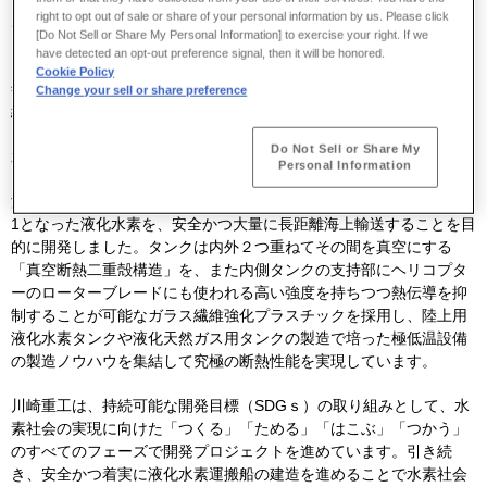
right to opt out of sale or share of your personal information by us. Please click
川崎重工は、３月７日、播磨工場にて、世界初の液化水素運搬船
[Do Not Sell or Share My Personal Information] to exercise your right. If we
「すいそ ふろんてぃあ」に海上輸送用液化水素タンクを搭載しま
have detected an opt-out preference signal, then it will be honored.
した。今後、神戸工場にて船内配管などの艤装工事を実施し、
2020
Cookie Policy
年
10
月頃に竣工予定です。その後、本船は日本近海での運航試験を
Change your sell or share preference
経て、
2020
年度中に実施される国際水素エネルギーサプライチェー
※１
ン構築に向けた技術実証試験
に投入され、豪州で製造された液化
Do Not Sell or Share My
水素を日本へ輸送します。
Personal Information
液化水素タンクは、マイナス
253
℃に冷却し、体積が気体の
800
分の
1
となった液化水素を、安全かつ大量に長距離海上輸送することを目
的に開発しました。タンクは内外２つ重ねてその間を真空にする
「真空断熱二重殻構造」を、また内側タンクの支持部にヘリコプタ
ーのローターブレードにも使われる高い強度を持ちつつ熱伝導を抑
制することが可能なガラス繊維強化プラスチックを採用し、陸上用
液化水素タンクや液化天然ガス用タンクの製造で培った極低温設備
の製造ノウハウを集結して究極の断熱性能を実現しています。
川崎重工は、持続可能な開発目標（
SDG
ｓ）の取り組みとして、水
素社会の実現に向けた「つくる」「ためる」「はこぶ」「つかう」
のすべてのフェーズで開発プロジェクトを進めています。引き続
き、安全かつ着実に液化水素運搬船の建造を進めることで水素社会