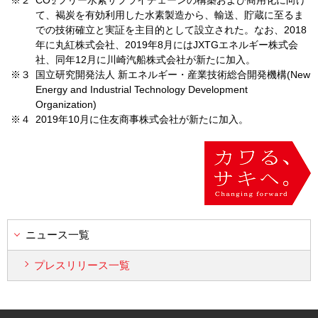
２
て、褐炭を有効利用した水素製造から、輸送、貯蔵に至るま
での技術確立と実証を主目的として設立された。なお、
2018
年に丸紅株式会社、
2019
年
8
月には
JXTG
エネルギー株式会
社、同年
12
月に川崎汽船株式会社が新たに加入。
※３
国立研究開発法人 新エネルギー・産業技術総合開発機構
(New
Energy and Industrial Technology Development
Organization)
※４
2019年
10
月に住友商事株式会社が新たに加入。
ニュース一覧
プレスリリース一覧