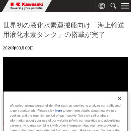
世界初の液化水素運搬船向け「海上輸送
用液化水素タンク」の搭載が完了
2020年03月09日
We collect unique personal identifier such as cookies to analyze our traffic and
to personalize ads. Please click
here
to see more details about how we use
cookies and the retention period of each cookie. We may sell or share
information about your use of our website to/with our analytics and advertising
partners, who may combine it with other information that you have provided to
them or that they have collected from your use of their services. You have the