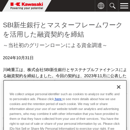
SBI新生銀行とマスターフレームワーク
を活用した融資契約を締結
～当社初のグリーンローンによる資金調達～
2024年10月31日
川崎重工は、株式会社
SBI
新生銀行とサステナブルファイナンスによ
る融資契約を締結しました。今回の契約は、
2023
年
11
月に公表した
※1
世界初の資金調達の枠組み「マスターフレームワーク」
を活用し
た初めてのグリーンローンでの融資契約となります。同フレームワ
ークを活用したサステナブルファイナンスとしては、本年
1
月に実行
We collect unique personal identifier such as cookies to analyze our traffic and
to personalize ads. Please click
here
to see more details about how we use
をしたサステナビリティ・リンク・ローン、トランジション・ロー
cookies and the retention period of each cookie. We may sell or share
ンと本年
2
月に発行したトランジション・ボンドに続く
4
例目です。
information about your use of our website to/with our analytics and advertising
partners, who may combine it with other information that you have provided to
■融資契約締結先とサステナブルファイナンスの種類
them or that they have collected from your use of their services. You have the
right to opt out of sale or share of your personal information by us. Please click
[Do Not Sell or Share My Personal Information] to exercise your right. If we