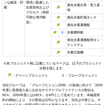
ンな輸送・貯
環境に配慮した
液化水素出荷・受入基
蔵
生産技術および
地
プロセス（持続
可能な海洋輸
液化水素貯蔵タンク
送）
液化水素運搬船
水素燃料船
液化水素運搬船用タン
クシステム
水素圧縮機
※各プロジェクト例に記載しているマークは、以下のプロジェクト
分類を指します。
：グリーンプロジェクト
：ブループロジェクト
当社グループは、「グループビジョン
2030
」の達成に向けて「
2030
年度に長期借入金に占めるサステナブルファイナンスの割合を
50
％、
2050
年度には
100
％」を
KPI
として定めています。本融資契
約の締結により、その割合は
22%
となります。当社は今後とも、サ
ステナビリティ経営の取り組みを加速させるとともに、ステークホ