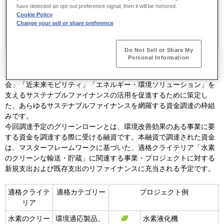
時期
金融機関名
サステナブルファイナンスの種
have detected an opt-out preference signal, then it will be honored.
類
Cookie Policy
Change your sell or share preference
2024年
10
株式会社SBI新生銀
グリーンローン
月
行
Do Not Sell or Share My
Personal Information
マスターフレームワークは、当社グループが「グループビジョン
2030
」で掲げる３つの注力フィールドである「安全安心リモート社
会」「近未来モビリティ」「エネルギー・環境ソリューション」を
支えるサステナブルファイナンスの活用を促進するために策定し
た、あらゆるサステナブルファイナンスを網羅する資金調達の枠組
みです。
今回調達予定のグリーンローンとは、環境改善効果のある事業に要
する資金を調達する際に受ける融資です。本融資で調達された資金
は、マスターフレームワークに基づいた、適格クライテリア「水素
のクリーンな輸送・貯蔵」に関連する事業・プロジェクトに対する
新規支出および既存支出のリファイナンスに充当される予定です。
適格クライテ
適格カテゴリー
プロジェクト例​
リア
水素のクリー
環境適応製品、
水素液化機