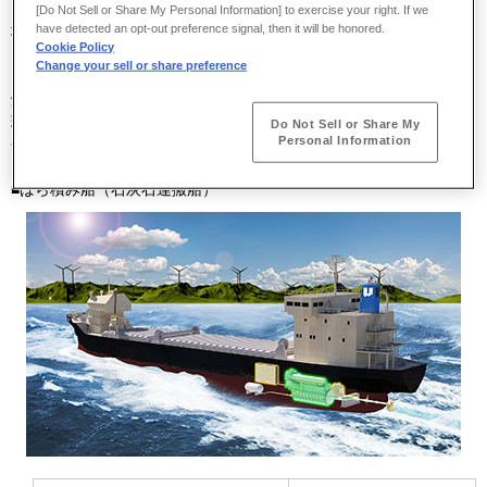
[Do Not Sell or Share My Personal Information] to exercise your right. If we
have detected an opt-out preference signal, then it will be honored.
地球温暖化の抑制に向けて、海上輸送分野では国際海事機関
Cookie Policy
（
IMO
）によるCO
やNOxなどの排ガス規制強化が進んでいます。
2
Change your sell or share preference
当社は、今後も舶用推進システムインテグレーターとして、ガス専
焼エンジンや推進機等のコアコンポーネントを最適に組み合わせた
環境性能に優れる推進システムを提供することを通じて、海上輸送
Do Not Sell or Share My
Personal Information
分野の環境負荷低減に貢献していきます。
■ばら積み船（石灰石運搬船）