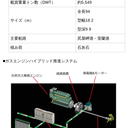
載貨重量トン数（
DWT
）
約
5,549
全長
94
サイズ（
m
）
型幅18.2
型深9.9
主要航路
尻屋岬港－室蘭港
積み荷
石灰石
■ガスエンジンハイブリッド推進システム