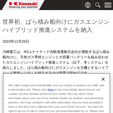
世界初、ばら積み船向けにガスエンジン
ハイブリッド推進システムを納入
2023年12月26日
川崎重工は、
NS
ユナイテッド内航海運株式会社が運航するばら積み
船向けに、天然ガス専焼エンジンと大容量バッテリーを組み合わせ
たガスエンジンハイブリッド推進システム（以下、本システム）を
納入しました。ばら積み船向けにガスエンジンを主機とするハイブ
リッド推進システムを納入するのは世界で初めてです。
本システムは、天然ガスを燃料とするガスエンジンを主機として搭
We collect unique personal identifier such as cookies to analyze our traffic and
載することで、従来の重油焚エンジンを搭載する同型船と比較し
to personalize ads. Please click
here
to see more details about how we use
CO
排出量を約
24%
削減することに加え、
SOx
や
NOx
の排出量を大
cookies and the retention period of each cookie. We may sell or share
2
information about your use of our website to/with our analytics and advertising
幅に削減することが可能です。また、入出港時にはバッテリーによ
partners, who may combine it with other information that you have provided to
る電気推進モードで航行することにより、温室効果ガスを排出しな
them or that they have collected from your use of their services. You have the
いゼロエミッション推進が可能です。
right to opt out of sale or share of your personal information by us. Please click