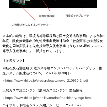
※本船の建造は、環境省地球環境局と国土交通省海事局による令和
3
年度二酸化炭素排出抑制対策事業費等補助金「社会変革と物流脱炭
素化を同時実現する先進技術導入促進事業（うち
LNG
燃料システム
等導入促進事業）」に採択されています。
【参考リンク】
内航石灰石運搬船 天然ガス専焼エンジン
+
バッテリハイブリッド推
進システム船建造について（
2021
年
9
月
30
日）
https://www.khi.co.jp/pressrelease/news_210930-1j.pdf
天然ガス専焼エンジン（舶用ガスエンジン）製品情報
https://www.khi.co.jp/mobility/marine/machinery/mge.html
ハイブリッド推進システム紹介ムービー（YouTube）