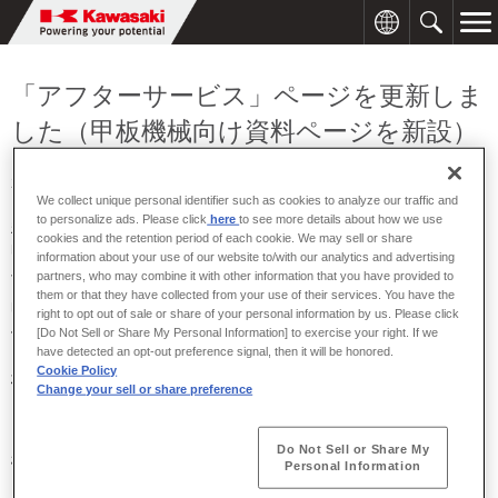
「アフターサービス」ページを更新しま
した（甲板機械向け資料ページを新設）
2026年03月19日
We collect unique personal identifier such as cookies to analyze our traffic and
to personalize ads. Please click
here
to see more details about how we use
精密機械ディビジョンは、「アフターサービス」ページを更新し、
cookies and the retention period of each cookie. We may sell or share
甲板機械の点検・整備に必要な資料をWebからスムーズに確認・入
information about your use of our website to/with our analytics and advertising
手できるようにしました。
partners, who may combine it with other information that you have provided to
them or that they have collected from your use of their services. You have the
甲板機械は海上の厳しい環境下で稼働するため、定期的な点検・整
right to opt out of sale or share of your personal information by us. Please click
備は安全運航と安定稼働に重要です。今回、甲板機械向けの資料ペ
[Do Not Sell or Share My Personal Information] to exercise your right. If we
have detected an opt-out preference signal, then it will be honored.
ージを2ページ新設し、「ASマニュアル・サービスニュース」「甲
Cookie Policy
板機械点検表」の各ページから関連資料を手軽にダウンロードでき
Change your sell or share preference
るようにしました。
当社は今後も、舶用装置の安全・安定運航を支えるため、保守・点
Do Not Sell or Share My
検に関する情報提供を継続的に充実させてまいります。ぜひ「アフ
Personal Information
ターサービス」ページ内の各資料ページをご活用ください。