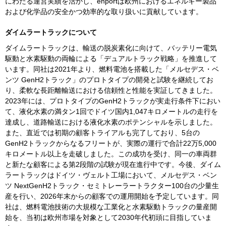
にわたる運営実績を活かし、
enport
は欧州におけるエネルギー製品
および化学品の安全かつ効率的な取り扱いに貢献しています。
ダイムラートラックについて
ダイムラートラックは、輸送の脱炭素化に向けて、バッテリー電気
駆動と水素駆動の両輪による「デュアルトラック戦略」を推進して
います。同社は
2021
年より、燃料電池を搭載した「メルセデス・ベ
ンツ
GenH2
トラック」のプロトタイプの開発と試験を継続してお
り、柔軟な長距離輸送における信頼性と性能を実証してきました。
2023
年には、プロトタイプの
GenH2
トラックが実走行条件下におい
て、液化水素の満タン
1
回でドイツ国内
1,047
キロメートルの走行を
達成し、道路輸送における液化水素のポテンシャルを示しました。
また、直近では初期の顧客トライアルも完了しており、
5
台の
GenH2
トラックからなるフリートが、実際の運行で合計
22
万
5,000
キロメートル以上を走破しました。この成功を受け、同一の車両群
と新たな顧客による第
2
段階の試験が現在進行中です。今後、ダイム
ラートラックはドイツ・ヴェルト工場において、メルセデス・ベン
ツ
NextGenH2
トラック・セミトレーラートラクター
100
台の少量生
産を行い、
2026
年末からの顧客での運用開始を予定しています。同
社は、燃料電池技術の大規模な工業化と水素駆動トラックの量産開
始を、当初は欧州市場を対象として
2030
年代初頭に目指していま