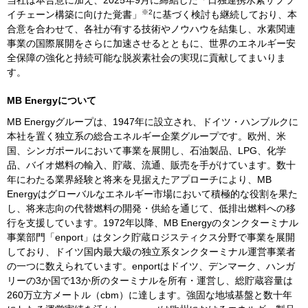
※2
イチェーン構築に向けた覚書」
に基づく検討も継続しており、本
合意を合わせて、各社が有する技術やノウハウを結集し、水素関連
事業の国際展開をさらに加速させるとともに、世界のエネルギー安
全保障の強化と持続可能な脱炭素社会の実現に貢献してまいりま
す。
MB Energy
について
MB Energy
グループは、
1947
年に設立され、ドイツ・ハンブルクに
本社を置く独立系の総合エネルギー企業グループです。欧州、米
国、シンガポールにおいて事業を展開し、石油製品、
LPG
、化学
品、バイオ燃料の輸入、貯蔵、流通、販売を手がけています。数十
年にわたる業界経験と将来を見据えたアプローチにより、
MB
Energy
はグローバルなエネルギー市場において積極的な役割を果た
し、将来志向の代替燃料の開発・供給を通じて、低排出燃料への移
行を支援しています。
1972
年以降、
MB Energy
のタンクターミナル
事業部門「
enport
」はタンク貯蔵ロジスティクス分野で事業を展開
しており、ドイツ国内最大級の独立系タンクターミナル運営事業者
の一つに数えられています。
enport
はドイツ、デンマーク、ハンガ
リーの
3
か国で
13
か所のターミナルを所有・運営し、総貯蔵容量は
260
万立方メートル（
cbm
）に達します。強固な地域基盤と数十年