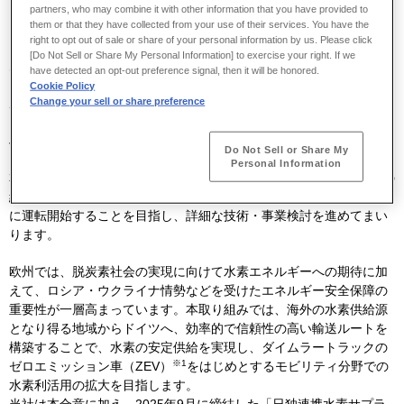
partners, who may combine it with other information that you have provided to
them or that they have collected from your use of their services. You have the
right to opt out of sale or share of your personal information by us. Please click
[Do Not Sell or Share My Personal Information] to exercise your right. If we
川崎重工は、
MB Energy Holding GmbH & Co. KG
（
MB Energy
）お
have detected an opt-out preference signal, then it will be honored.
よび
Daimler Truck AG
（ダイムラートラック）と、ドイツ・ハンブ
Cookie Policy
ルク港を経由した欧州向け液化水素サプライチェーンの構築を目的
Change your sell or share preference
とする共同開発に関する合意書（
Joint Development Agreement
：
JDA
）を締結しました。
Do Not Sell or Share My
Personal Information
本合意に基づき、
3
社はそれぞれの強みを結集し、ハンブルク港への
経済性と信頼性を備えた液化水素サプライチェーンを
2030
年代初頭
に運転開始することを目指し、詳細な技術・事業検討を進めてまい
ります。
欧州では、脱炭素社会の実現に向けて水素エネルギーへの期待に加
えて、ロシア・ウクライナ情勢などを受けたエネルギー安全保障の
重要性が一層高まっています。本取り組みでは、海外の水素供給源
となり得る地域からドイツへ、効率的で信頼性の高い輸送ルートを
構築することで、水素の安定供給を実現し、ダイムラートラックの
※1
ゼロエミッション車（
ZEV
）
をはじめとするモビリティ分野での
水素利活用の拡大を目指します。
当社は本合意に加え、
2025
年
9
月に締結した「日独連携水素サプラ