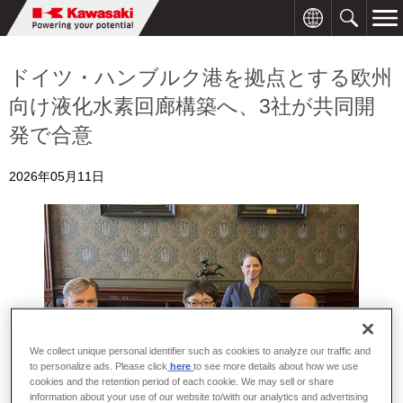
ドイツ・ハンブルク港を拠点とする欧州
向け液化水素回廊構築へ、3社が共同開
発で合意
2026年05月11日
We collect unique personal identifier such as cookies to analyze our traffic and
to personalize ads. Please click
here
to see more details about how we use
cookies and the retention period of each cookie. We may sell or share
information about your use of our website to/with our analytics and advertising