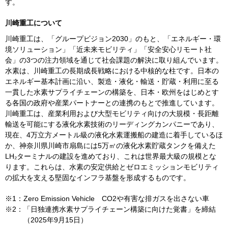
す。
川崎重工について
川崎重工は、「グループビジョン
2030
」のもと、「エネルギー・環
境ソリューション」「近未来モビリティ」「安全安心リモート社
会」の
3
つの注力領域を通じて社会課題の解決に取り組んでいます。
水素は、川崎重工の長期成長戦略における中核的な柱です。日本の
エネルギー基本計画に沿い、製造・液化・輸送・貯蔵・利用に至る
一貫した水素サプライチェーンの構築を、日本・欧州をはじめとす
る各国の政府や産業パートナーとの連携のもとで推進しています。
川崎重工は、産業利用および大型モビリティ向けの大規模・長距離
輸送を可能にする液化水素技術のリーディングカンパニーであり、
現在、
4
万立方メートル級の液化水素運搬船の建造に着手しているほ
か、神奈川県川崎市扇島には
5
万㎥の液化水素貯蔵タンクを備えた
LH₂
ターミナルの建設を進めており、これは世界最大級の規模とな
ります。これらは、水素の安定供給とゼロエミッションモビリティ
の拡大を支える堅固なインフラ基盤を形成するものです。
※
1
：
Zero Emission Vehicle
CO2
や有害な排ガスを出さない車
※
2
：
「日独連携水素サプライチェーン構築に向けた覚書」を締結
（
2025
年
9
月
15
日）