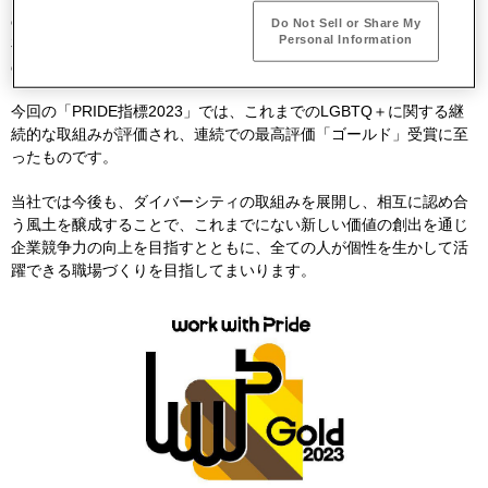
の開催、従業員への教育を目的とした「LGBTハンドブック」配
Do Not Sell or Share My
Personal Information
布、従業員の性自認に応じた氏名で働ける「ビジネスネーム制度」
の新設などの各種施策や社内浸透活動にも注力してきました。
今回の「PRIDE指標2023」では、これまでのLGBTQ＋に関する継
続的な取組みが評価され、連続での最高評価「ゴールド」受賞に至
ったものです。
当社では今後も、ダイバーシティの取組みを展開し、相互に認め合
う風土を醸成することで、これまでにない新しい価値の創出を通じ
企業競争力の向上を目指すとともに、全ての人が個性を生かして活
躍できる職場づくりを目指してまいります。