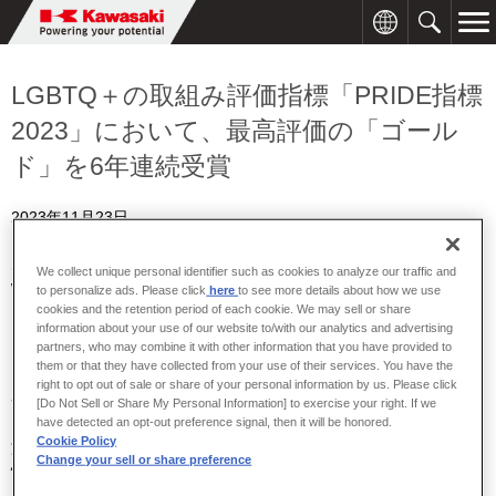
LGBTQ＋の取組み評価指標「PRIDE指標
2023」において、最高評価の「ゴール
ド」を6年連続受賞
2023年11月23日
川崎重工、川崎車両、カワサキモータースは、一般社団法人work
We collect unique personal identifier such as cookies to analyze our traffic and
※
with Pride
が認定する、LGBTQ+などのセクシュアル・マイノリテ
to personalize ads. Please click
here
to see more details about how we use
ィ（以下、LGBTQ+）への取組み評価指標「PRIDE指標2023」にお
cookies and the retention period of each cookie. We may sell or share
information about your use of our website to/with our analytics and advertising
いて、6年連続「ゴールド」を受賞しました。
partners, who may combine it with other information that you have provided to
them or that they have collected from your use of their services. You have the
当社では、当社グループの持続的な価値向上を図るため、従業員の
right to opt out of sale or share of your personal information by us. Please click
一人ひとりが、その多様な能力を発揮し、それを最大化する組織づ
[Do Not Sell or Share My Personal Information] to exercise your right. If we
have detected an opt-out preference signal, then it will be honored.
くりが重要であるとの考えのもと、ダイバーシティを促進する各種
Cookie Policy
施策に積極的に取り組んでいます。LGBTQ+に関しては、2020年に
Change your sell or share preference
性的指向・性自認に関するKawasaki-LGBT行動宣言を定め、
LGBTQ+の当事者が働きやすい職場づくりを目指し、社内セミナー