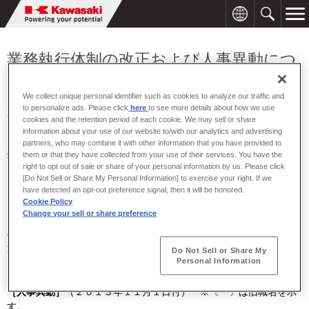
業務執行体制の改正および人事異動につ
いて（日本飛行機）
We collect unique personal identifier such as cookies to analyze our traffic and
to personalize ads. Please click
here
to see more details about how we use
2013年10月25日
cookies and the retention period of each cookie. We may sell or share
information about your use of our website to/with our analytics and advertising
川崎重工グループの日本飛行機は、２０１３年１１月１日付で業務
partners, who may combine it with other information that you have provided to
執行体制の改正および人事異動を次のとおり行います。
them or that they have collected from your use of their services. You have the
right to opt out of sale or share of your personal information by us. Please click
[Do Not Sell or Share My Personal Information] to exercise your right. If we
have detected an opt-out preference signal, then it will be honored.
［業務執行体制の改正］
（２０１３年１１月１日付）
Cookie Policy
Change your sell or share preference
▽ 取締役（航空宇宙機器事業部長、業務改善推進室担当兼 業務改
善推進室長）〔航空宇宙機器事業部長、 業務改善推進室担当〕 中
家 稔之
Do Not Sell or Share My
Personal Information
［人事異動］
（２０１３年１１月１日付） ※〔 〕は旧職名を示
す。