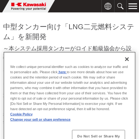
中型タンカー向け「LNG二元燃料システ
ム」を新開発
～本システム採用タンカーがロイド船級協会から設
計基本承認を取得～
We collect unique personal identifier such as cookies to analyze our traffic and
2019年12月25日
to personalize ads. Please click
here
to see more details about how we use
cookies and the retention period of each cookie. We may sell or share
川崎重工は、中型タンカー向けに液化天然ガス（
LNG
）を燃料とす
information about your use of our website to/with our analytics and advertising
partners, who may combine it with other information that you have provided to
る「
LNG
二元燃料システム」を開発し、本システムを採用した住友
them or that they have collected from your use of their services. You have the
重機械マリンエンジニアリング株式会社（以下、住友重機械マリ
right to opt out of sale or share of your personal information by us. Please click
ン）製中型オイルタンカーがロイド船級協会（
Lloyd's Register
）か
[Do Not Sell or Share My Personal Information] to exercise your right. If we
ら設計基本承認（
AiP
：
Approval in Principle
）を取得しました。当
have detected an opt-out preference signal, then it will be honored.
Cookie Policy
社が開発した「
LNG
二元燃料システム」を当社グループの建造船以
Change your sell or share preference
外に組み合わせて
AiP
を取得したのは、本件が初めてです。
国際海事機関（
IMO
）による各種排ガス規制強化が進む中、
LNG
な
Do Not Sell or Share My