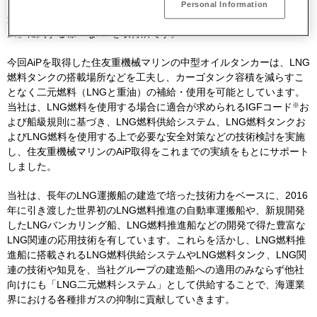
どのクリーンな燃料の利用が徐々に普及しています。このような背
Personal Information
景から当社は、自社グループの建造船向けに「
LNG
二元燃料システ
ム」に関する様々な
AiP
を取得済です。
今回
AiP
を取得した住友重機械マリンの中型オイルタンカーは、
LNG
燃料タンクの搭載場所などを工夫し、カーゴタンク容積を減らすこ
となく二元燃料（
LNG
と重油）の補給・使用を可能としています。
※
当社は、
LNG
燃料を使用する場合に適合が求められる
IGF
コード
お
よび船級規則に基づき、
LNG
燃料供給システム、
LNG
燃料タンクお
よび
LNG
燃料を使用する上で必要な安全対策などの技術検討を実施
し、住友重機械マリンの
AiP
取得をこれまでの実績をもとにサポート
しました。
当社は、長年の
LNG
運搬船の建造で培った技術力をベースに、
2016
年に引き渡した世界初の
LNG
燃料推進の自動車運搬船や、新規開発
した
LNG
バンカリング船、
LNG
燃料推進船などの開発で得た豊富な
LNG
関連の応用技術を有しています。これらを活かし、
LNG
燃料推
進船に搭載される
LNG
燃料供給システムや
LNG
燃料タンク、
LNG
関
連の技術や知見を、当社グループの建造船への適用のみならず他社
向けにも「
LNG
二元燃料システム」として供給することで、海運業
界における各種排ガスの抑制に貢献していきます。