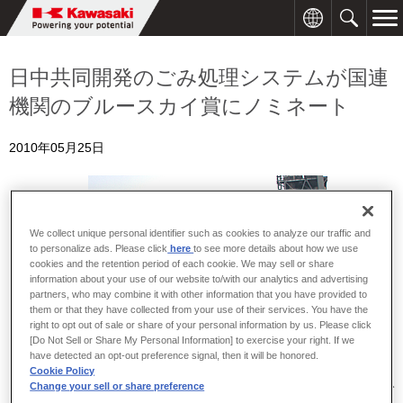
日中共同開発のごみ処理システムが国連
機関のブルースカイ賞にノミネート
2010年05月25日
We collect unique personal identifier such as cookies to analyze our traffic and
to personalize ads. Please click
here
to see more details about how we use
cookies and the retention period of each cookie. We may sell or share
information about your use of our website to/with our analytics and advertising
partners, who may combine it with other information that you have provided to
them or that they have collected from your use of their services. You have the
right to opt out of sale or share of your personal information by us. Please click
[Do Not Sell or Share My Personal Information] to exercise your right. If we
have detected an opt-out preference signal, then it will be honored.
Cookie Policy
Change your sell or share preference
川崎重工グループのカワサキプラントシステムズの中国CONCHグ