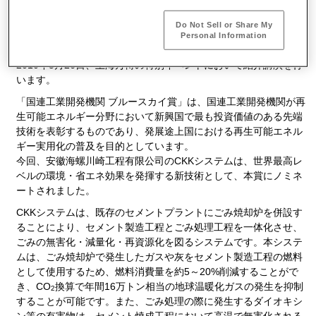
ループとの合弁会社である安徽海螺川崎工程有限公司は、CKKシ
ステム（CONCH Kawasaki KILN SYSYTEM）の高い環境性能・
Do Not Sell or Share My
省エネ効果が評価され、「国連工業開発機関（UNIDO※） ブルー
Personal Information
スカイ賞」にノミネートされました。本賞ノミネートに伴い、
2010年5月26日、上海万博の特別イベントにおいて紹介講演を行
います。
「国連工業開発機関 ブルースカイ賞」は、国連工業開発機関が再
生可能エネルギー分野において新興国で最も投資価値のある先端
技術を表彰するものであり、発展途上国における再生可能エネル
ギー実用化の普及を目的としています。
今回、安徽海螺川崎工程有限公司のCKKシステムは、世界最高レ
ベルの環境・省エネ効果を発揮する新技術として、本賞にノミネ
ートされました。
CKKシステムは、既存のセメントプラントにごみ焼却炉を併設す
ることにより、セメント製造工程とごみ処理工程を一体化させ、
ごみの無害化・減量化・再資源化を図るシステムです。本システ
ムは、ごみ焼却炉で発生したガスや灰をセメント製造工程の燃料
として使用するため、燃料消費量を約5～20%削減することがで
き、CO
換算で年間16万トン相当の地球温暖化ガスの発生を抑制
2
することが可能です。また、ごみ処理の際に発生するダイオキシ