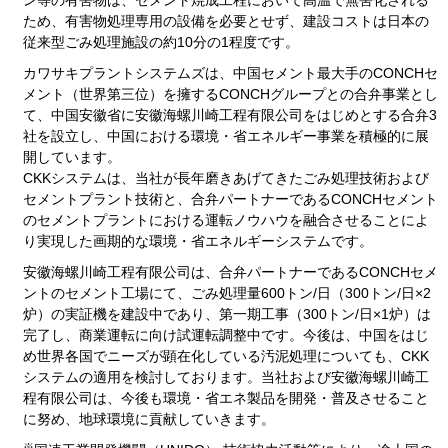
ン等の有害物は、セメント焼成工程において高温で無害化される
ため、有害物処理専用の設備を必要とせず、建設コストは日本の
従来型ごみ処理施設の約10分の1程度です。
カワサキプラントシステムズは、中国セメント最大手のCONCHセ
メント（世界第三位）を擁するCONCHグループとの合弁事業とし
て、中国安徽省に安徽海螺川崎工程有限公司をはじめとする合弁3
社を設立し、中国における環境・省エネルギー事業を積極的に展
開しています。
CKKシステムは、当社が長年磨きあげてきたごみ処理技術および
セメントプラント技術と、合弁パートナーであるCONCHセメント
のセメントプラントにおける運転ノウハウを融合させることによ
り実現した画期的な環境・省エネルギーシステムです。
安徽海螺川崎工程有限公司は、合弁パートナーであるCONCHセメ
ントのセメント工場にて、ごみ処理量600トン/日（300トン/日×2
炉）の実証機を建設中であり、第一期工事（300トン/日×1炉）は
完了し、商業運転に向け試運転調整中です。今後は、中国をはじ
め世界各国でニーズが顕在化している汚泥処理についても、CKK
システムの適用を検討しております。当社および安徽海螺川崎工
程有限公司は、今後も環境・省エネ製品を開発・普及させること
に努め、地球環境に貢献していきます。
※