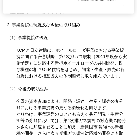
今回の出資により、KCMの株主構成比率は、川崎重工（66%）、
日立建機（34%）になります。
事業提携の現況及び今後の取り組み
（1）事業提携の現況
KCMと日立建機は、ホイールローダ事業における事業提
携に関する合意以降、第4次排ガス規制（2011年度から実
施予定）に対応する新型ホイールローダの共同開発、既
存機種の相互OEM供給をはじめ、調達・生産・販売の各
分野における相互協力の体制整備に取り組んでいます。
（2）今後の取り組み
今回の資本参加により、開発・調達・生産・販売の各分
野における事業提携の更なる緊密化を図ります。
とりわけ、事業運営のコアとも言える共同開発・生産分
担等の分野においては、第4次排ガス規制の対応機の開発
をさらに加速させることに加え、新興国市場向けの新機
種の開発、さらに次々期排ガス規制対応機の開発にも取