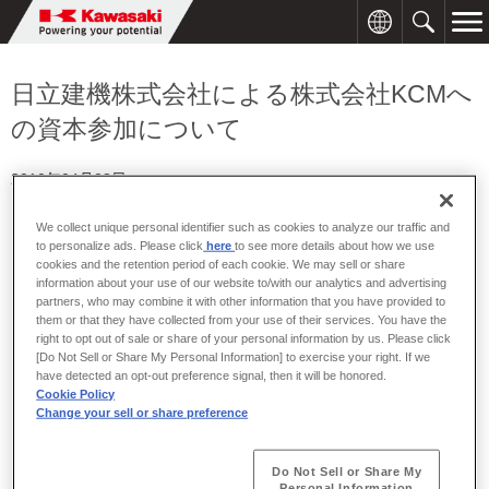
日立建機株式会社による株式会社KCMへ
の資本参加について
2010年04月28日
We collect unique personal identifier such as cookies to analyze our traffic and
川崎重工業株式会社（以下「川崎重工」）、川崎重工の完全子会
to personalize ads. Please click
here
to see more details about how we use
社である株式会社KCM（以下「KCM」）および日立建機株式会社
cookies and the retention period of each cookie. We may sell or share
（以下「日立建機」）は、2010年6月を目途に、日立建機がKCM
information about your use of our website to/with our analytics and advertising
partners, who may combine it with other information that you have provided to
に第三者割当増資の形で資本参加することに合意しましたのでお
them or that they have collected from your use of their services. You have the
知らせします。
right to opt out of sale or share of your personal information by us. Please click
[Do Not Sell or Share My Personal Information] to exercise your right. If we
資本参加の目的
have detected an opt-out preference signal, then it will be honored.
Cookie Policy
Change your sell or share preference
日立建機によるKCMへの資本参加は、2008年10月に締結された川
崎重工と日立建機のホイールローダ事業での事業提携に関する合
意に基づき、日立建機とKCMの強固な協力関係構築を目指すもの
Do Not Sell or Share My
です。
Personal Information