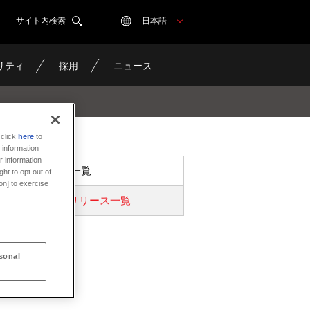
サイト内検索
日本語
リティ
採用
ニュース
click
here
to
 information
r information
ニュース一覧
ht to opt out of
on] to exercise
プレスリリース一覧
sonal