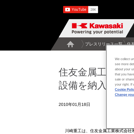
プレスリリース一覧
住
We collect un
see more det
住友金属工業和
about your us
that you have
sale or share
設備を納入
your right. I
Cookie Poli
Change your
2010年01月18日
川崎重工は、住友金属工業株式会社和