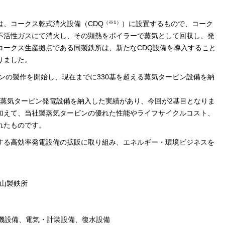
（※1）
は、コークス乾式消火設備（CDQ
）に設置するもので、コーク
不活性ガスにて消火し、その顕熱をボイラーで蒸気として回収し、発
コークス生産拠点である同製鉄所は、新たなCDQ設備を導入すること
りました。
ビンの製作を開始し、現在までに330基を超える蒸気タービン設備を納
Q用蒸気タービン発電設備を納入した実績があり、今回が2基目となりま
加えて、当社製蒸気タービンの優れた性能やライフサイクルコスト、
れたものです。
する高効率発電設備の拡販に取り組み、エネルギー・環境ビジネスを
歌山製鉄所
電機設備、電気・計装設備、復水設備