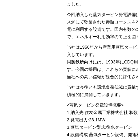
ました。
今回納入した蒸気タービン発電設備
ス炉にて乾留された赤熱コークスを
電に利用する設備です。国内有数の
で、エネルギー利用効率の向上を図
当社は1956年から産業用蒸気ター
入しています。
同製鉄所向けには、1993年にCD
す。今回の採用は、これらの実績に
当社への高い信頼が総合的に評価さ
当社は今後とも環境負荷低減に貢献
積極的に展開していきます。
<蒸気タービン発電設備概要>
1.納入先:住友金属工業株式会社 和
2.発電出力:23.1MW
3.蒸気タービン型式:復水タービン
4.設備構成:蒸気タービン設備、発