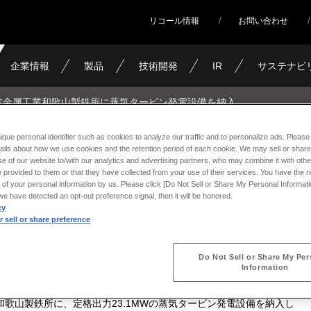
リコール情報
お問い合わせ
企業情報
製品
技術開発
IR
サステナビ
友金属工業和歌山製鉄所に蒸気タービン発電設備を納入
ique personal identifier such as cookies to analyze our traffic and to personalize ads. Please 
ails about how we use cookies and the retention period of each cookie. We may sell or share
歌山製鉄所に蒸気タービン発電
e of our website to/with our analytics and advertising partners, who may combine it with othe
 provided to them or that they have collected from your use of their services. You have the rig
 of your personal information by us. Please click [Do Not Sell or Share My Personal Informati
f we have detected an opt-out preference signal, then it will be honored.
cy
 sell or share preference
Do Not Sell or Share My Per
Information
歌山製鉄所に、定格出力23.1MWの蒸気タービン発電設備を納入し