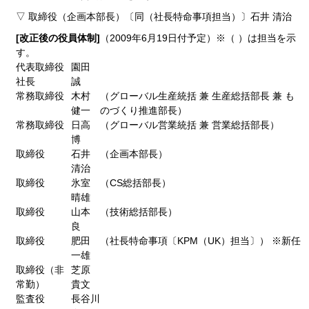
▽ 取締役（企画本部長）〔同（社長特命事項担当）〕石井 清治
[改正後の役員体制]
（2009年6月19日付予定）※（ ）は担当を示
す。
代表取締役
園田
社長
誠
常務取締役
木村
（グローバル生産統括 兼 生産総括部長 兼 も
健一
のづくり推進部長）
常務取締役
日高
（グローバル営業統括 兼 営業総括部長）
博
取締役
石井
（企画本部長）
清治
取締役
氷室
（CS総括部長）
晴雄
取締役
山本
（技術総括部長）
良
取締役
肥田
（社長特命事項〔KPM（UK）担当〕） ※新任
一雄
取締役（非
芝原
常勤）
貴文
監査役
長谷川