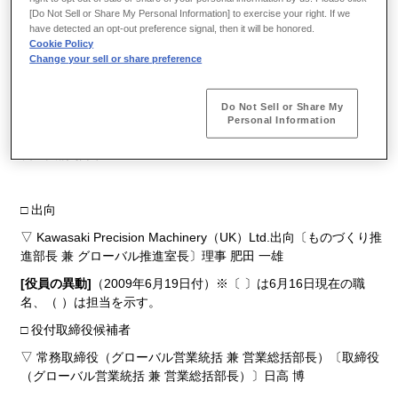
村 健一
[Do Not Sell or Share My Personal Information] to exercise your right. If we
have detected an opt-out preference signal, then it will be honored.
▽ 取締役（社長特命事項担当）〔同 （社長特命事項
Cookie Policy
〔KPM（UK）担当〕）〕石井 清治
Change your sell or share preference
[人事異動]
（2009年6月16日付）※〔 〕は旧職名を示す。
Do Not Sell or Share My
□ 企画本部
Personal Information
▽ 情報システム部長 兼 グローバル推進室長〔情報システム部
長〕大橋 雅夫
□ 出向
▽ Kawasaki Precision Machinery（UK）Ltd.出向〔ものづくり推
進部長 兼 グローバル推進室長〕理事 肥田 一雄
[役員の異動]
（2009年6月19日付）※〔 〕は6月16日現在の職
名、（ ）は担当を示す。
□ 役付取締役候補者
▽ 常務取締役（グローバル営業統括 兼 営業総括部長）〔取締役
（グローバル営業統括 兼 営業総括部長）〕日高 博