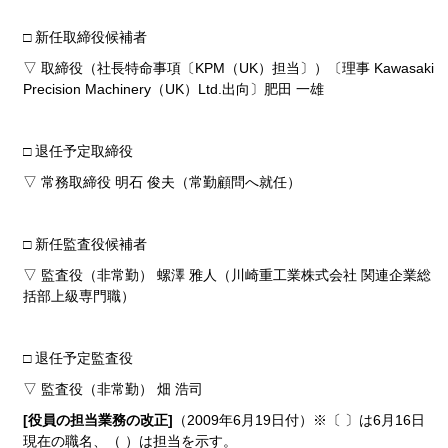
□ 新任取締役候補者
▽ 取締役（社長特命事項〔KPM（UK）担当〕）〔理事 Kawasaki
Precision Machinery（UK）Ltd.出向〕肥田 一雄
□ 退任予定取締役
▽ 常務取締役 明石 俊夫（常勤顧問へ就任）
□ 新任監査役候補者
▽ 監査役（非常勤） 螺澤 雅人（川崎重工業株式会社 関連企業総
括部上級専門職）
□ 退任予定監査役
▽ 監査役（非常勤） 畑 浩司
[役員の担当業務の改正]
（2009年6月19日付）※〔 〕は6月16日
現在の職名、（ ）は担当を示す。