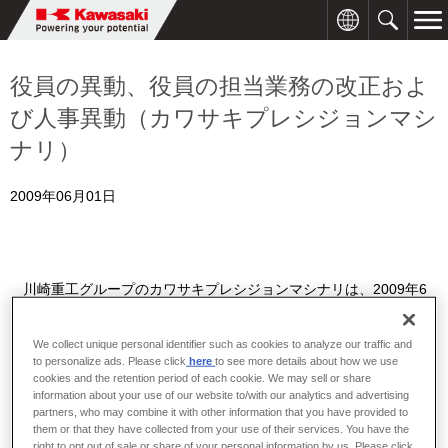
役員の異動、役員の担当業務の改正およ
び人事異動（カワサキプレシジョンマシ
ナリ）
2009年06月01日
川崎重工グループのカワサキプレシジョンマシナリは、2009年6
月16日付で役員の担当業務の改正および人事異動、6月19日付で
役員の異動および役員の担当業務の改正を次のとおり行います。
We collect unique personal identifier such as cookies to analyze our traffic and
[役員の担当業務の改正]
（2009年6月16日付）※〔 〕は旧職名、
to personalize ads. Please click
here
to see more details about how we use
cookies and the retention period of each cookie. We may sell or share
（ ）は担当を示す。
information about your use of our website to/with our analytics and advertising
partners, who may combine it with other information that you have provided to
▽ 常務取締役（グローバル生産統括 兼 生産総括部長 兼 ものづく
them or that they have collected from your use of their services. You have the
り推進部長）〔同 （グローバル生産統括 兼 生産総括部長）〕木
right to opt out of sale or share of your personal information by us. Please click