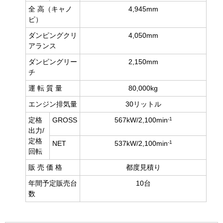
全 高（キャノ
4,945mm
ピ）
ダンピングクリ
4,050mm
アランス
ダンピングリー
2,150mm
チ
運 転 質 量
80,000kg
エンジン排気量
30リットル
‐1
定格
GROSS
567kW/2,100min
出力/
定格
‐1
NET
537kW/2,100min
回転
販 売 価 格
都度見積り
年間予定販売台
10台
数