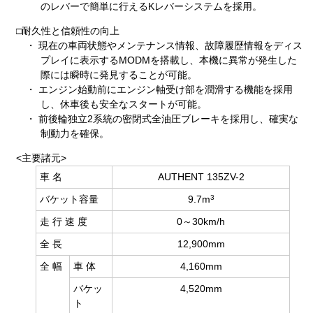
のレバーで簡単に行えるKレバーシステムを採用。
□耐久性と信頼性の向上
・ 現在の車両状態やメンテナンス情報、故障履歴情報をディス
プレイに表示するMODMを搭載し、本機に異常が発生した
際には瞬時に発見することが可能。
・ エンジン始動前にエンジン軸受け部を潤滑する機能を採用
し、休車後も安全なスタートが可能。
・ 前後輪独立2系統の密閉式全油圧ブレーキを採用し、確実な
制動力を確保。
<主要諸元>
車 名
AUTHENT 135ZV-2
3
バケット容量
9.7m
走 行 速 度
0～30km/h
全 長
12,900mm
全 幅
車 体
4,160mm
バケッ
4,520mm
ト