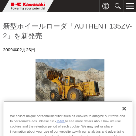
新型ホイールローダ「AUTHENT 135ZV-
2」を新発売
2009年02月26日
We collect unique personal identifier such as cookies to analyze our traffic and
to personalize ads. Please click
here
to see more details about how we use
川崎重工は、新型ホイールローダ「AUTHENT 135ZV-2」を、3月
cookies and the retention period of each cookie. We may sell or share
1日より新発売します。
information about your use of our website to/with our analytics and advertising