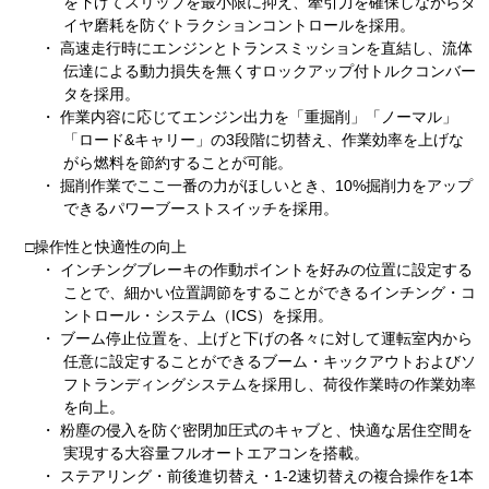
を下げてスリップを最小限に抑え、牽引力を確保しながらタ
イヤ磨耗を防ぐトラクションコントロールを採用。
・ 高速走行時にエンジンとトランスミッションを直結し、流体
伝達による動力損失を無くすロックアップ付トルクコンバー
タを採用。
・ 作業内容に応じてエンジン出力を「重掘削」「ノーマル」
「ロード&キャリー」の3段階に切替え、作業効率を上げな
がら燃料を節約することが可能。
・ 掘削作業でここ一番の力がほしいとき、10%掘削力をアップ
できるパワーブーストスイッチを採用。
□操作性と快適性の向上
・ インチングブレーキの作動ポイントを好みの位置に設定する
ことで、細かい位置調節をすることができるインチング・コ
ントロール・システム（ICS）を採用。
・ ブーム停止位置を、上げと下げの各々に対して運転室内から
任意に設定することができるブーム・キックアウトおよびソ
フトランディングシステムを採用し、荷役作業時の作業効率
を向上。
・ 粉塵の侵入を防ぐ密閉加圧式のキャブと、快適な居住空間を
実現する大容量フルオートエアコンを搭載。
・ ステアリング・前後進切替え・1‐2速切替えの複合操作を1本