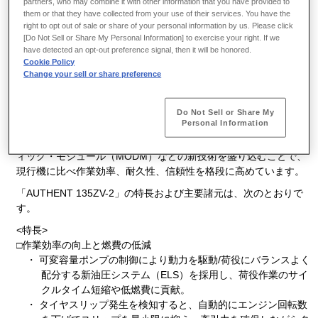
partners, who may combine it with other information that you have provided to
3
今回発売する「AUTHENT 135ZV-2」は、バケット容量9.7m
の超
them or that they have collected from your use of their services. You have the
大型機で、最新鋭の技術を投入した当社のフラッグシップモデル
right to opt out of sale or share of your personal information by us. Please click
です。
[Do Not Sell or Share My Personal Information] to exercise your right. If we
have detected an opt-out preference signal, then it will be honored.
本機は、最大出力537kW（730PS）のV型12気筒・30リッターエ
Cookie Policy
ンジンを搭載し、余裕のある作業能力を実現しています。また、
Change your sell or share preference
今回新たに、作業効率を向上させて低燃費化を図るエフィシェン
ト・ローディング・システム（ELS）や、ブレーキペダルのイン
チング作動位置を任意に設定できるインチング・コントロール・
Do Not Sell or Share My
Personal Information
システム（ICS）を搭載し、さらに、メンテナンス性を向上させる
故障診断機能を備えたマシン・オペレーション・ダイアグナステ
ィック・モジュール（MODM）などの新技術を盛り込むことで、
現行機に比べ作業効率、耐久性、信頼性を格段に高めています。
「AUTHENT 135ZV-2」の特長および主要諸元は、次のとおりで
す。
<特長>
□作業効率の向上と燃費の低減
・ 可変容量ポンプの制御により動力を駆動/荷役にバランスよく
配分する新油圧システム（ELS）を採用し、荷役作業のサイ
クルタイム短縮や低燃費に貢献。
・ タイヤスリップ発生を検知すると、自動的にエンジン回転数