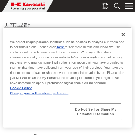
人事異動
2009年01月30日
We collect unique personal identifier such as cookies to analyze our traffic and
to personalize ads. Please click
here
to see more details about how we use
cookies and the retention period of each cookie. We may sell or share
川崎重工は、2009年2月1日付で次のとおり人事異動を行います。
information about your use of our website to/with our analytics and advertising
partners, who may combine it with other information that you have provided to
[人事異動]
※〔 〕は旧職名を示す。
them or that they have collected from your use of their services. You have the
right to opt out of sale or share of your personal information by us. Please click
□ 出向
[Do Not Sell or Share My Personal Information] to exercise your right. If we
▽ 森尾電機（株）出向〔車両カンパニー企画本部付〕理事 堺 又
have detected an opt-out preference signal, then it will be honored.
Cookie Policy
一
Change your sell or share preference
□ 退職
▽ 〔川重商事（株）出向〕理事 北嶋 輝典
Do Not Sell or Share My
▽ 〔川重商事（株）出向〕理事 上田 功
Personal Information