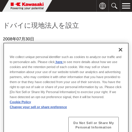
ドバイに現地法人を設立
2008年07月30日
We collect unique personal identifier such as cookies to analyze our traffic and
to personalize ads. Please click
here
to see more details about how we use
川崎重工は、急速な経済発展を続ける中東・北アフリカ
cookies and the retention period of each cookie. We may sell or share
（MENA）地域において、より効果的な営業活動を推進するた
information about your use of our website to/with our analytics and advertising
partners, who may combine it with other information that you have provided to
め、アラブ首長国連邦（U.A.E.）ドバイに現地法人を設立しま
them or that they have collected from your use of their services. You have the
す。
right to opt out of sale or share of your personal information by us. Please click
[Do Not Sell or Share My Personal Information] to exercise your right. If we
MENA地域ではオイルブームを背景に、多数のプロジェクトが計
have detected an opt-out preference signal, then it will be honored.
画、実施されており、当社グループのビジネスチャンスも一層の
Cookie Policy
拡大が見込まれます。当社はMENA地域において、より機動的に
Change your sell or share preference
活動できる体制を構築するため、MENA全域をカバーする当社グ
ループ全体の営業拠点を設立することとしたものです。
Do Not Sell or Share My
当現地法人は、ドバイ国際空港に隣接するドバイ・エアポート・
Personal Information