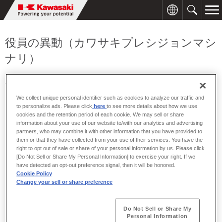
役員の異動（カワサキプレシジョンマシ
ナリ）
2008年06月23日
We collect unique personal identifier such as cookies to analyze our traffic and
to personalize ads. Please click
here
to see more details about how we use
cookies and the retention period of each cookie. We may sell or share
information about your use of our website to/with our analytics and advertising
partners, who may combine it with other information that you have provided to
them or that they have collected from your use of their services. You have the
川崎重工グループのカワサキプレシジョンマシナリは、次のとお
right to opt out of sale or share of your personal information by us. Please click
り2008年6月20日付で役員の異動を行いました。
[Do Not Sell or Share My Personal Information] to exercise your right. If we
have detected an opt-out preference signal, then it will be honored.
Cookie Policy
[役員の異動]
※〔 〕は旧職名を示す。
Change your sell or share preference
□新任取締役
Do Not Sell or Share My
▽取締役 技術総括部長〔理事 技術総括部長〕 山本 良
Personal Information