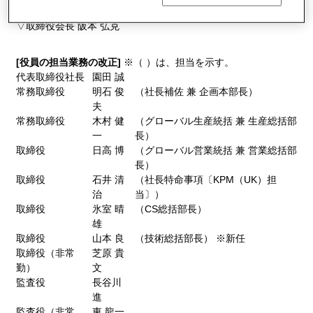
□退任取締役
▽取締役会長 阪本 弘克
[役員の担当業務の改正]
※（ ）は、担当を示す。
代表取締役社長
園田 誠
常務取締役
明石 俊
（社長補佐 兼 企画本部長）
夫
常務取締役
木村 健
（グローバル生産統括 兼 生産総括部
一
長）
取締役
日高 博
（グローバル営業統括 兼 営業総括部
長）
取締役
石井 清
（社長特命事項〔KPM（UK）担
治
当〕）
取締役
氷室 晴
（CS総括部長）
雄
取締役
山本 良
（技術総括部長） ※新任
取締役（非常
芝原 貴
勤）
文
監査役
長谷川
進
監査役（非常
東 龍一