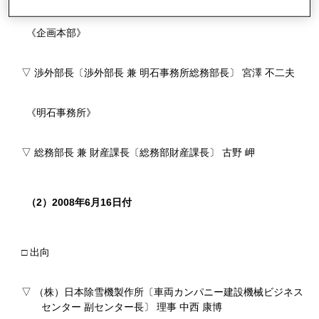
《企画本部》
▽ 渉外部長〔渉外部長 兼 明石事務所総務部長〕 宮澤 不二夫
《明石事務所》
▽ 総務部長 兼 財産課長〔総務部財産課長〕 古野 岬
（2）2008年6月16日付
□ 出向
▽ （株）日本除雪機製作所〔車両カンパニー建設機械ビジネス
センター 副センター長〕 理事 中西 康博