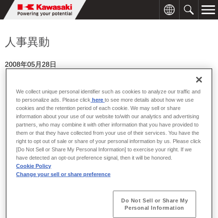
人事異動
2008年05月28日
We collect unique personal identifier such as cookies to analyze our traffic and
to personalize ads. Please click
here
to see more details about how we use
川崎重工は、次のとおり人事異動を行います。
cookies and the retention period of each cookie. We may sell or share
information about your use of our website to/with our analytics and advertising
partners, who may combine it with other information that you have provided to
them or that they have collected from your use of their services. You have the
right to opt out of sale or share of your personal information by us. Please click
[人事異動]
※〔 〕は旧職名を示す。
[Do Not Sell or Share My Personal Information] to exercise your right. If we
have detected an opt-out preference signal, then it will be honored.
Cookie Policy
Change your sell or share preference
（1）2008年6月1日付
Do Not Sell or Share My
Personal Information
□ 汎用機カンパニー