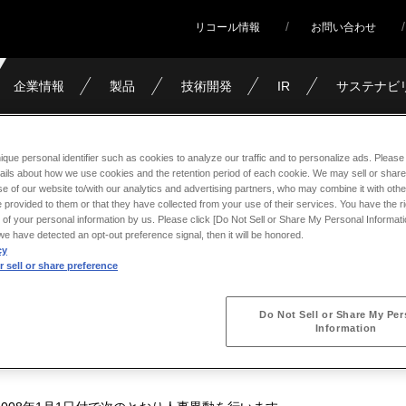
リコール情報
お問い合わせ
企業情報
製品
技術開発
IR
サステナビ
事異動（日本飛行機）
ique personal identifier such as cookies to analyze our traffic and to personalize ads. Please 
ails about how we use cookies and the retention period of each cookie. We may sell or share
e of our website to/with our analytics and advertising partners, who may combine it with othe
 provided to them or that they have collected from your use of their services. You have the rig
飛行機）
 of your personal information by us. Please click [Do Not Sell or Share My Personal Informati
f we have detected an opt-out preference signal, then it will be honored.
cy
 sell or share preference
Do Not Sell or Share My Per
Information