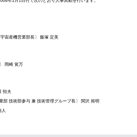
008年1月1日付で次のとおり人事異動を行います。
宇宙産機営業部長〕 飯塚 定美
 岡崎 覚万
田 恒夫
部 技術部参与 兼 技術管理グループ長〕 関沢 裕明
徳人