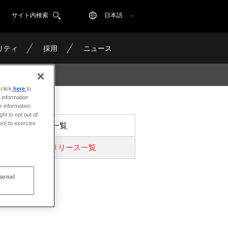
サイト内検索
日本語
リティ
採用
ニュース
click
here
to
 information
r information
ht to opt out of
on] to exercise
ニュース一覧
プレスリリース一覧
sonal