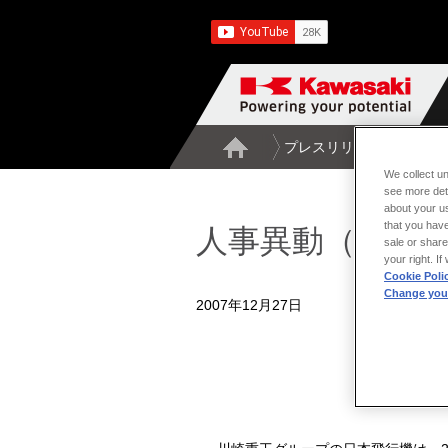
プレスリリース一覧
人
We collect un
see more det
about your us
that you have
人事異動（日本
sale or share
your right. I
Cookie Poli
Change your
2007年12月27日