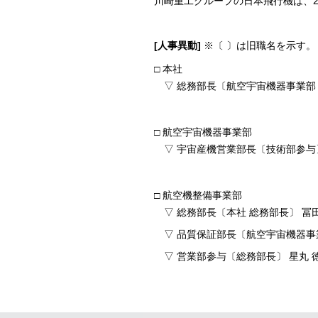
川崎重工グループの日本飛行機は、2
[人事異動]
※〔 〕は旧職名を示す。
□ 本社
▽ 総務部長〔航空宇宙機器事業部 
□ 航空宇宙機器事業部
▽ 宇宙産機営業部長〔技術部参与〕
□ 航空機整備事業部
▽ 総務部長〔本社 総務部長〕 冨
▽ 品質保証部長〔航空宇宙機器事業
▽ 営業部参与〔総務部長〕 星丸 