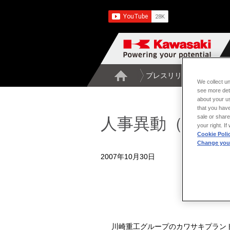
プレスリリース一覧
人
We collect un
see more det
about your us
that you have
sale or share
人事異動（カワ
your right. I
Cookie Poli
Change your
2007年10月30日
川崎重工グループのカワサキプラント