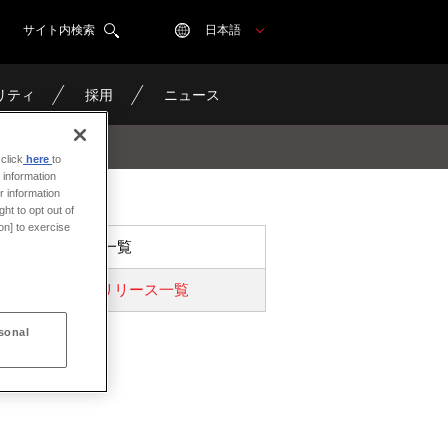
サイト内検索
日本語
リティ
採用
ニュース
click
here
to
 information
r information
ht to opt out of
on] to exercise
ニュース一覧
プレスリリース一覧
sonal