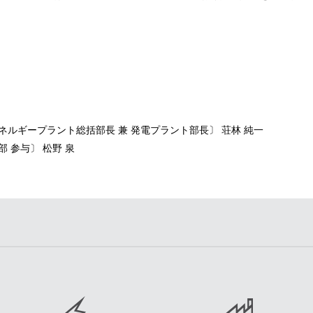
ネルギープラント総括部長 兼 発電プラント部長〕 荘林 純一
 参与〕 松野 泉