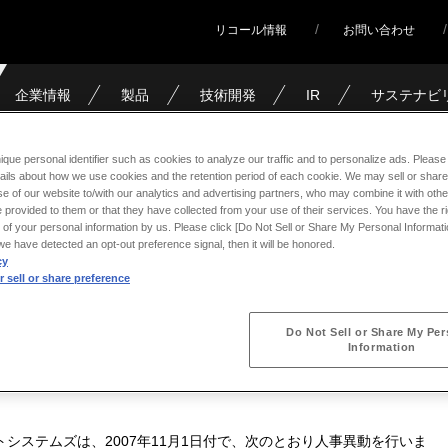
リコール情報
お問い合わせ
企業情報
製品
技術開発
IR
サステナビ
事異動（カワサキプラントシステムズ）
ique personal identifier such as cookies to analyze our traffic and to personalize ads. Please 
ails about how we use cookies and the retention period of each cookie. We may sell or share
e of our website to/with our analytics and advertising partners, who may combine it with othe
 provided to them or that they have collected from your use of their services. You have the rig
 of your personal information by us. Please click [Do Not Sell or Share My Personal Informati
サキプラントシステムズ）
f we have detected an opt-out preference signal, then it will be honored.
cy
 sell or share preference
Do Not Sell or Share My Per
Information
システムズは、2007年11月1日付で、次のとおり人事異動を行いま