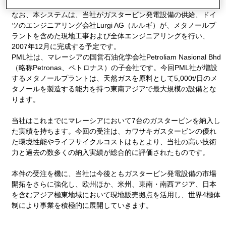
ラントの電源として設置され、14MWの電力を供給します。
なお、本システムは、当社がガスタービン発電設備の供給、ドイ
ツのエンジニアリング会社Lurgi AG（ルルギ）が、メタノールプ
ラントを含めた現地工事および全体エンジニアリングを行い、
2007年12月に完成する予定です。
PML社は、マレーシアの国営石油化学会社Petroliam Nasional Bhd
（略称Petronas、ペトロナス）の子会社です。今回PML社が増設
するメタノールプラントは、天然ガスを原料として5,000t/日のメ
タノールを製造する能力を持つ東南アジアで最大規模の設備とな
ります。
当社はこれまでにマレーシアにおいて7台のガスタービンを納入し
た実績を持ちます。今回の受注は、カワサキガスタービンの優れ
た環境性能やライフサイクルコストはもとより、当社の高い技術
力と過去の数多くの納入実績が総合的に評価されたものです。
本件の受注を機に、当社は今後ともガスタービン発電設備の市場
開拓をさらに強化し、欧州ほか、米州、東南・南西アジア、日本
を含むアジア極東地域において現地販売拠点を活用し、世界4極体
制により事業を積極的に展開していきます。