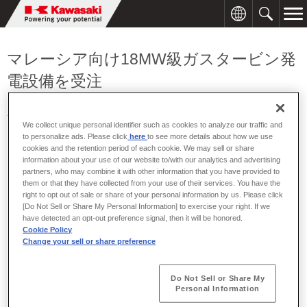
マレーシア向け18MW級ガスタービン発
電設備を受注
2006年11月08日
We collect unique personal identifier such as cookies to analyze our traffic and
to personalize ads. Please click
here
to see more details about how we use
cookies and the retention period of each cookie. We may sell or share
information about your use of our website to/with our analytics and advertising
川崎重工は、マレーシアのメタノール製造会社 Petronas
partners, who may combine it with other information that you have provided to
Methanol （Labuan） Sdn Bhd（ペトロナス・メタノール・ラブ
them or that they have collected from your use of their services. You have the
right to opt out of sale or share of your personal information by us. Please click
アン、以下PML）より、18MW級カワサキガスタービン「L20A」
[Do Not Sell or Share My Personal Information] to exercise your right. If we
を主機とするガスタービン発電設備を受注しました。今回の受注
have detected an opt-out preference signal, then it will be honored.
により、「L20A」を主機とするガスタービン発電設備の受注累計
Cookie Policy
は計10台となります。
Change your sell or share preference
今回受注したのは、自社開発の18MW級カワサキガスタービン
Do Not Sell or Share My
「L20A」を主機とする天然ガス焚きのガスタービン発電設備で、
Personal Information
PML社がマレーシアのラブアン島に新しく建設するメタノールプ