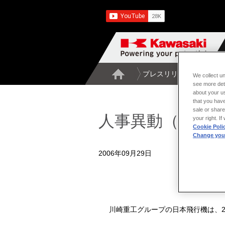
プレスリリース一覧
人
We collect un
see more det
about your us
that you have
sale or share
人事異動（日本
your right. I
Cookie Poli
Change your
2006年09月29日
川崎重工グループの日本飛行機は、2