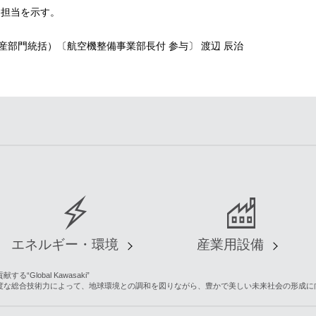
は担当を示す。
産部門統括）〔航空機整備事業部長付 参与〕 渡辺 辰治
エネルギー・環境
産業用設備
lobal Kawasaki”
度な総合技術力によって、地球環境との調和を図りながら、豊かで美しい未来社会の形成に