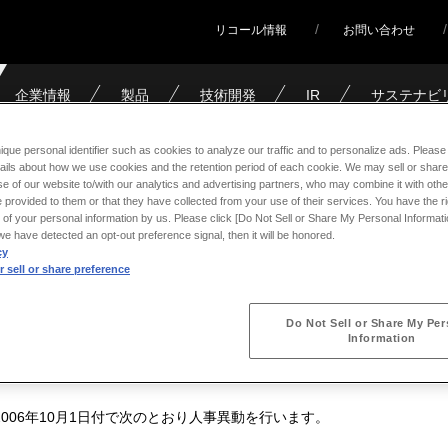
リコール情報
お問い合わせ
企業情報
製品
技術開発
IR
サステナビ
事異動（日本飛行機）
ique personal identifier such as cookies to analyze our traffic and to personalize ads. Please 
ails about how we use cookies and the retention period of each cookie. We may sell or share
e of our website to/with our analytics and advertising partners, who may combine it with othe
 provided to them or that they have collected from your use of their services. You have the rig
 of your personal information by us. Please click [Do Not Sell or Share My Personal Informati
飛行機）
f we have detected an opt-out preference signal, then it will be honored.
cy
 sell or share preference
Do Not Sell or Share My Per
Information
006年10月1日付で次のとおり人事異動を行います。