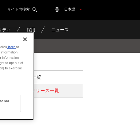
サイト内検索
日本語
リティ
採用
ニュース
click
here
to
 information
r information
ht to opt out of
on] to exercise
ニュース一覧
プレスリリース一覧
sonal