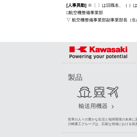
[人事異動]
※〔 〕は旧職名、（ ）
□航空機整備事業部
▽ 航空機整備事業部副事業部長（生
製品
輸送用機器
世界の人々の豊かな生活と地球環境の未来に貢献する“G
川崎重工グループは、広範な領域における高