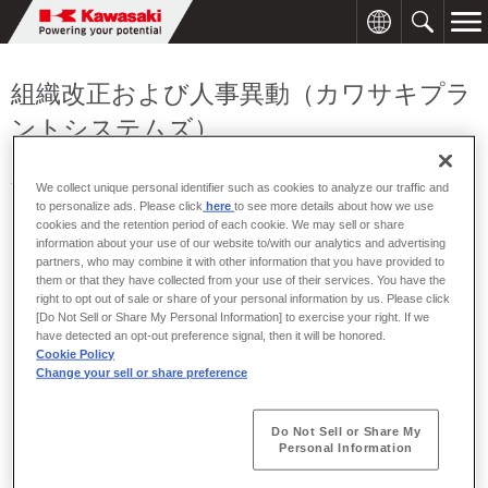
組織改正および人事異動（カワサキプラ
ントシステムズ）
2006年03月30日
We collect unique personal identifier such as cookies to analyze our traffic and
to personalize ads. Please click
here
to see more details about how we use
cookies and the retention period of each cookie. We may sell or share
information about your use of our website to/with our analytics and advertising
partners, who may combine it with other information that you have provided to
川崎重工グループのカワサキプラントシステムズは、2006年4月1
them or that they have collected from your use of their services. You have the
日付で次のとおり組織改正および人事異動を行います。
right to opt out of sale or share of your personal information by us. Please click
[Do Not Sell or Share My Personal Information] to exercise your right. If we
[組織改正]
have detected an opt-out preference signal, then it will be honored.
Cookie Policy
《営業本部》
Change your sell or share preference
・
開発営業部とFAプラント営業部を統合し、プロジェクト開
発営業部とする。
Do Not Sell or Share My
《シニアプロジェクトマネージャー室》
Personal Information
・
シニアプロジェクトマネージャー室を廃止する。