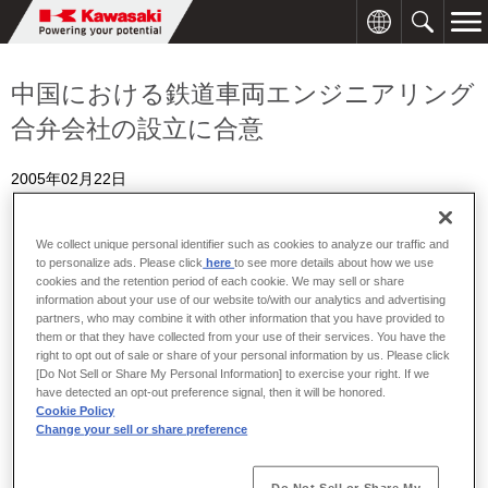
中国における鉄道車両エンジニアリング
合弁会社の設立に合意
2005年02月22日
川崎重工は、中国青島市の南車四方機車車両股份有限公司（四
We collect unique personal identifier such as cookies to analyze our traffic and
方）、中国南方機車車両工業集団公司（南車）および伊藤忠商事
to personalize ads. Please click
here
to see more details about how we use
（株）と共同で、中国に鉄道車両エンジニアリング会社を設立す
cookies and the retention period of each cookie. We may sell or share
information about your use of our website to/with our analytics and advertising
ることに合意しました。
partners, who may combine it with other information that you have provided to
中国では、急速な経済発展に伴い増大する輸送需要に対応し鉄道
them or that they have collected from your use of their services. You have the
right to opt out of sale or share of your personal information by us. Please click
輸送能力を強化するため、在来線の運行速度を高速化する方針が
[Do Not Sell or Share My Personal Information] to exercise your right. If we
打ち出されるなど、鉄道整備プロジェクトが数多く計画されてい
have detected an opt-out preference signal, then it will be honored.
ます。
Cookie Policy
Change your sell or share preference
今回の新会社の設立は、こうした中国における旺盛な鉄道車両需
要に四方と共同で対応するとともに、当社の設計能力の増強を図
ることを目的としています。当社は、新会社を活用し、次のとお
Do Not Sell or Share My