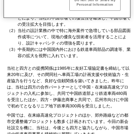
Personal Information
り事業展開を図ります。
（1）
新会社で中国国内案件の設計エンジニアリング業務を行うこ
とにより、当社の中国市場での優位性を確保し、中国市場で
の受注拡大を目指します。
（2）
当社の設計業務の中で特に海外案件で急増している部品図面
作成等について、現地の優良な技術者を活用することによ
り、設計キャパシティの増強を図ります。
（3）
中長期的には中国国内外における鉄道車両部品の調達等、業
容の拡大を視野に入れています。
当社と四方との提携関係は1985年に友好工場協定書を締結して以
来20年に及び、その間同社へ車両工場の計画支援や技術協力・生
産協力を行うなど、良好な信頼関係を築いてきました。昨年に
は、当社は四方の合作パートナーとして中国・在来線高速化プロ
ジェクトの入札に参加し、共同で中国鉄道部より鉄道車両480両
を受注したほか、四方・伊藤忠商事と共同で、広州市向けに中国
で初めてとなるリニア地下鉄車両300両を受注しました。
中国では、在来線高速化プロジェクトのほか、郊外路線などの都
市交通整備プロジェクトも数多く計画されています。今回の新会
社設立を機に、当社は、今後とも四方と協力しながら、中国市場