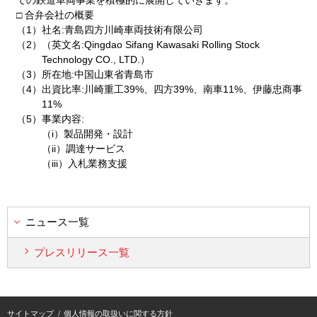
での鉄道車両事業を積極的に展開していきます。
□ 合弁会社の概要
（1）
社名:青島四方川崎車両技術有限公司
（2）
（英文名:Qingdao Sifang Kawasaki Rolling Stock
Technology CO., LTD.）
（3）
所在地:中国山東省青島市
（4）
出資比率:川崎重工39%、四方39%、南車11%、伊藤忠商事
11%
（5）
事業内容:
（i）製品開発・設計
（ii）調達サービス
（iii）入札業務支援
ニュース一覧
プレスリリース一覧
サイトマップ
個人情報の取扱いに関する方針