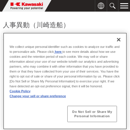
人事異動（川崎造船）
2004年03月31日
We collect unique personal identifier such as cookies to analyze our traffic and
to personalize ads. Please click
here
to see more details about how we use
cookies and the retention period of each cookie. We may sell or share
川崎造船は、2004年4月1日付でつぎのとおり人事異動を行いま
information about your use of our website to/with our analytics and advertising
partners, who may combine it with other information that you have provided to
す。
them or that they have collected from your use of their services. You have the
right to opt out of sale or share of your personal information by us. Please click
[人事異動]
※〔 〕は旧職名を示す、（ ）は担当を示す。
[Do Not Sell or Share My Personal Information] to exercise your right. If we
have detected an opt-out preference signal, then it will be honored.
Cookie Policy
《本社管理部門》
Change your sell or share preference
▽調達部長 兼 管理グループ長〔調達部長〕 理事 岡崎 信行
《技術本部》
Do Not Sell or Share My
Personal Information
▽技術本部付 （設計合理化推進総括）〔技術本部 参与（設計合理
化推進担当）〕 理事 宮本 修治