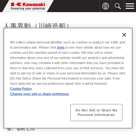
人事異動（川崎造船）
2003年09月30日
We collect unique personal identifier such as cookies to analyze our traffic and
to personalize ads. Please click
here
to see more details about how we use
cookies and the retention period of each cookie. We may sell or share
information about your use of our website to/with our analytics and advertising
川崎造船は、2003年10月1日付で次のとおり人事異動を行いま
partners, who may combine it with other information that you have provided to
す。
them or that they have collected from your use of their services. You have the
right to opt out of sale or share of your personal information by us. Please click
[Do Not Sell or Share My Personal Information] to exercise your right. If we
[人事異動] ※〔 〕は旧職名を示す。（ ）は担当を示す。
have detected an opt-out preference signal, then it will be honored.
Cookie Policy
Change your sell or share preference
《技術本部》
▽ 技術本部基本設計部長〔技術本部基本設計部基本計画第二グル
Do Not Sell or Share My
Personal Information
ープ長〕 村上 彰男
▽ 技術本部参与（新規プロジェクト担当）〔技術本部基本設計部
長〕 谷村 仁司