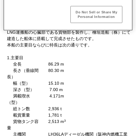
川崎造船は、本日、運輸施設整備事業団および新和ケミカルタン
Do Not Sell or Share My
3
カー（株）向け2,500m
型LNG運搬船「第一新珠丸」（当社第
Personal Information
1529番船）の引渡しを行います。
本船は、国内初の蓄圧型低温タンク方式の内航LNG船で、当社が
LNG運搬船の心臓部である貨物部を製作し、檜垣造船（株）にて
建造した船体に搭載して完成させたものです。
本船の主要目ならびに特長は次の通りです。
1.主要目
全長
86.29 m
長さ（垂線間
80.30 m
長）
幅（型）
15.10 m
深さ（型）
7.00 m
満載喫水
4.171m
（型）
総トン数
2,936 t
載貨重量
1,781 t
3
貨物タンク容
2,513 m
量
主機関
LH36LAディーゼル機関（阪神内燃機工業