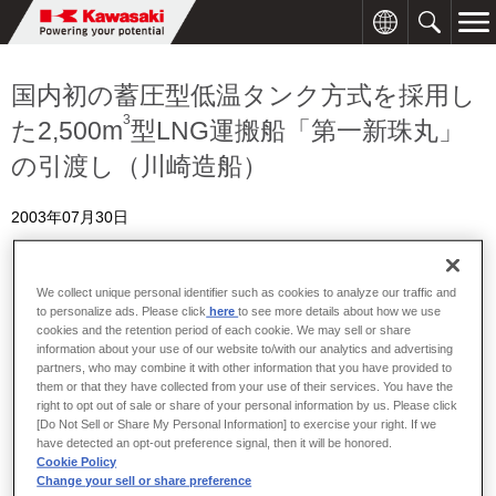
国内初の蓄圧型低温タンク方式を採用し
3
た2,500m
型LNG運搬船「第一新珠丸」
の引渡し（川崎造船）
2003年07月30日
We collect unique personal identifier such as cookies to analyze our traffic and
to personalize ads. Please click
here
to see more details about how we use
cookies and the retention period of each cookie. We may sell or share
information about your use of our website to/with our analytics and advertising
partners, who may combine it with other information that you have provided to
them or that they have collected from your use of their services. You have the
right to opt out of sale or share of your personal information by us. Please click
[Do Not Sell or Share My Personal Information] to exercise your right. If we
have detected an opt-out preference signal, then it will be honored.
Cookie Policy
Change your sell or share preference