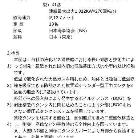
製）X1基
連続最大出力1,912KW×270回転/分
航海速力
約12.7ノット
定 員
13名
船級
日本海事協会（NK）
船籍
日本（東京）
2.特長
本船は、当社の液化ガス運搬船における長い経験と技術力によ
1）
って開発・建造された国内初の低温蓄圧方式の小型内航LNG船
です。
低温で液化された天然ガスを積むため、船体とは独自に低温収
2）
縮を吸収できる防熱された横置式シリンダー型圧力タンクを2
区画の船倉内に2基設けています。
外部からの侵入熱により発生するボイルオフガス（BOG）を
3）
耐圧構造のタンク内に閉じ込めることにより外部にBOGを出
さない蓄圧式タンクシステムを採用しています。
貨物タンクを格納する船倉は、船側船底を含め二重船殻構造と
4）
し、衝突、座礁などの事故時の安全性向上を図っています。
又、大型LNG船と同様にタンクカバーにより外部から保護する
と共に、外気と遮断しています。