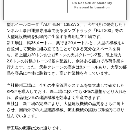
を開始しました。
Do Not Sell or Share My
Personal Information
この新工場は、トンネル工事用作業車両「ロードホールダンプ」6
3
機種に加え、2000年10月に発売したバケット容量が9.2m
の超大
型ホイールローダ「AUTHENT 135ZA-2」、今年4月に発売したト
ンネル工事用運搬専用車であるダンプトラック「KUT300」等の
大型建設機械を効率的に生産する専用組立工場です。
新工場は、幅35メートル、奥行き20メートルと、大型の機械を4
台並列して安全に組み立てることができる充分なスペースを持
ち、吊上能力20トンおよび5トンの天井クレーン2基、吊上能力
2.8トンの片橋クレーン2基を配置し、余裕ある能力で吊荷作業を
行えます。また、天井クレーンの高さは8メートルあり、大型の部
品を容易に本体に装着でき、高い作業性を有しています。
当社播州工場は、全社の生産管理システムを集大成して確立した
※
KPS
を導入しており、新工場においてもKPSの思想がとり入れら
れ、多品種少量の建設機械を効率よく生産できます。
当社は、新工場の完成により、大型建設機械の品質をさらに向上
させ、国内外での大型建設機械、鉱山機械の拡販に積極的に取り
組んでいきます。
新工場の概要は次の通りです。