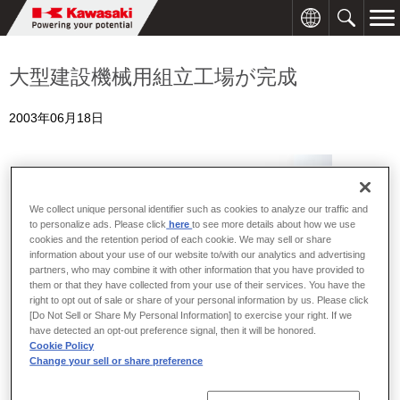
大型建設機械用組立工場が完成
2003年06月18日
We collect unique personal identifier such as cookies to analyze our traffic and
to personalize ads. Please click
here
to see more details about how we use
cookies and the retention period of each cookie. We may sell or share
information about your use of our website to/with our analytics and advertising
partners, who may combine it with other information that you have provided to
them or that they have collected from your use of their services. You have the
right to opt out of sale or share of your personal information by us. Please click
[Do Not Sell or Share My Personal Information] to exercise your right. If we
have detected an opt-out preference signal, then it will be honored.
Cookie Policy
Change your sell or share preference
川崎重工は、建設機械の生産拠点である播州工場（兵庫県加古郡
稲美町）に、大型建設機械用の組立工場を建設し、このたび稼動