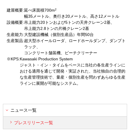
2
建屋概要
:
延べ床面積700m
幅35メートル、奥行き20メートル、高さ12メートル
設備概要
:
吊上能力20トンおよび5トンの天井クレーン2基、
吊上能力2.8トンの片橋クレーン2基
生産能力
:
大型建設機械（個別生産品）年間50台
生産製品
:
超大型ホイールローダ、ロードホールダンプ、ダンプト
ラック、
コンクリート舗装機、ビーチクリーナー
※KPS:
Kawasaki Production System
ジャスト・イン・タイムをベースに当社の各生産ラインに
おける適用を通じて開発・実証された、当社独自の合理的
な生産管理技術で、量産・個別生産を問わずあらゆる生産
ラインに展開が可能なシステム。
ニュース一覧
プレスリリース一覧