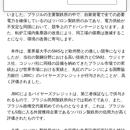
ツバロン製鉄所は、新設の熱間圧延機稼動にともない電力需要
が増加するため、これに対応する新しい発電設備が必要になって
いました。ブラジルの主要製鉄所の中で、自家発電で全ての必要
電力を確保しているのはツバロン製鉄所のみであり、電力供給が
不安定な同国において、競争上のアドバンテージとなります。ま
た、転炉工場内集塵器の改造により、同工場の煤塵は激減するこ
とになり、環境の改善に寄与します。
本件は、業界最大手のSMSなど欧州勢との激しい競争になりま
したが、当社の製鋼分野における高い技術力とCSN社、ウジミナ
ス社、コジッパ社に同様の設備を納めてきたブラジル市場での実
績および世界市場における実績と、丸紅のアレンジによる国際協
力銀行（JBIC）のバイヤーズクレジットが付与されたことが、高
く評価されました。
JBICによるバイヤーズクレジットは、第三者保証なしで供与さ
れるもので、ブラジル民間製鉄所向けでは初めてであり、また、
ブラジル政権交代後初めてのものとなります。これは、ブラジル
でも5指に入る外貨獲得企業であるツバロン製鉄所の信用力が高く
評価されたものです。