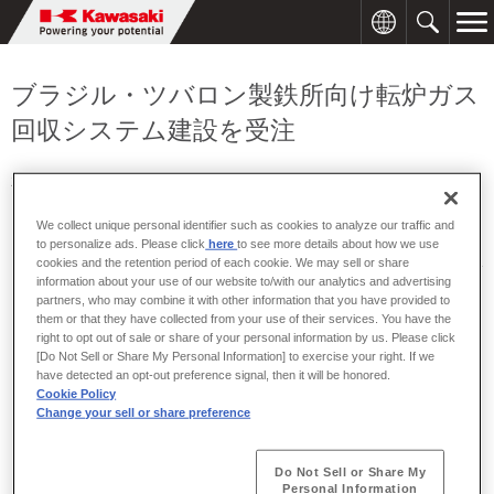
ブラジル・ツバロン製鉄所向け転炉ガス
回収システム建設を受注
2003年01月15日
We collect unique personal identifier such as cookies to analyze our traffic and
to personalize ads. Please click
here
to see more details about how we use
川崎重工は、丸紅の協力を得てブラジル連邦共和国・エスピリ
cookies and the retention period of each cookie. We may sell or share
トサントス州の民間製鉄所であるツバロン製鉄所
より、転炉ガ
information about your use of our website to/with our analytics and advertising
ス回収システム（転炉工場内集塵器改造・ガスホルダー新設）建
partners, who may combine it with other information that you have provided to
設をフルターンキー契約で受注しました。受注金額は、約30億円
them or that they have collected from your use of their services. You have the
right to opt out of sale or share of your personal information by us. Please click
です。
[Do Not Sell or Share My Personal Information] to exercise your right. If we
have detected an opt-out preference signal, then it will be honored.
今回受注した設備は、既存の転炉工場内集塵器を改造し、製鉄
Cookie Policy
所内の製鋼工場で排出される転炉ガスを回収、ガスホルダーにて
Change your sell or share preference
貯蔵するものです。回収・貯蔵されたガスは、新規に建設される
自家発電設備の燃料として利用されます。
Do Not Sell or Share My
Personal Information