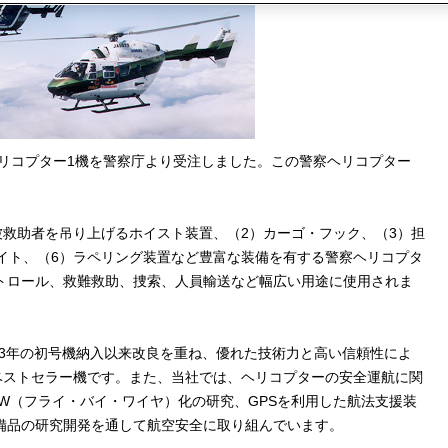
1型ヘリコプター1機を警察庁より受注しました。この警察ヘリコプター
被救助者を吊り上げるホイスト装置、（2）カーゴ・フック、（3）担
ライト、（6）ラペリング装置など豊富な装備を有する警察ヘリコプタ
トロール、救難救助、捜索、人員輸送など幅広い用途に使用されま
1983年の初号機納入以来改良を重ね、優れた技術力と高い信頼性によ
るベストセラー機です。また、当社では、ヘリコプターの安全運航に関
W（フライ・バイ・ワイヤ）化の研究、GPSを利用した航法支援装
備品の研究開発を通して航空安全に取り組んでいます。