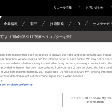
リコール情報
お問い合わせ
企業情報
製品
技術開発
IR
サステナビ
察庁より"川崎式BK117"警察ヘリコプターを受注
ique personal identifier such as cookies to analyze our traffic and to personalize ads. Please 
BK117"警察ヘリコプターを
ails about how we use cookies and the retention period of each cookie. We may sell or share
e of our website to/with our analytics and advertising partners, who may combine it with othe
 provided to them or that they have collected from your use of their services. You have the rig
 of your personal information by us. Please click [Do Not Sell or Share My Personal Informati
f we have detected an opt-out preference signal, then it will be honored.
cy
 sell or share preference
Do Not Sell or Share My Per
Information