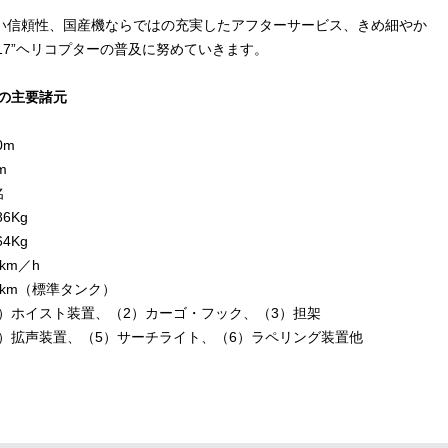
い信頼性、国産機ならではの充実したアフターサービス、きめ細やか
17”ヘリコプターの普及に努めていきます。
"の主要諸元
0m
m
名
86Kg
64Kg
7km／h
0km（標準タンク）
1）ホイスト装置、（2）カーゴ・フック、（3）担架
4）拡声装置、（5）サーチライト、（6）ラペリング装置他