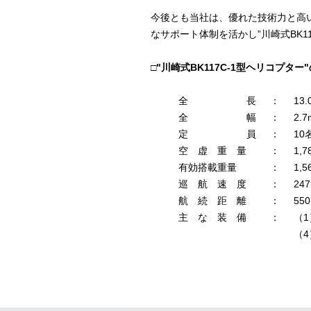
今後とも当社は、優れた技術力と高
なサポート体制を活かし”川崎式BK1
□"川崎式BK117C-1型ヘリコプター
全 長
：
13.
全 幅
：
2.7
定 員
：
10
空 虚 重 量
：
1,7
有効搭載重量
：
1,5
巡 航 速 度
：
24
航 続 距 離
：
55
主 な 装 備
：
（
（