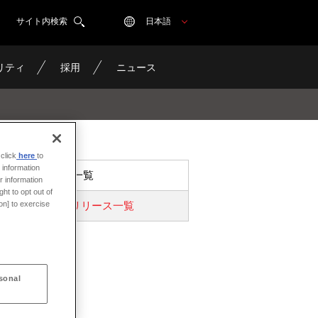
サイト内検索
日本語
リティ
採用
ニュース
click
here
to
 information
ニュース一覧
r information
ht to opt out of
プレスリリース一覧
on] to exercise
sonal