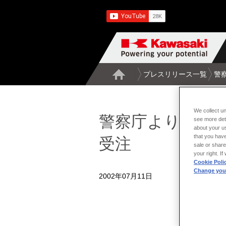
プレスリリース一覧
警
We collect un
警察庁より"川崎式
see more det
about your us
that you have
受注
sale or share
your right. I
Cookie Poli
Change your
2002年07月11日