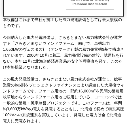
川崎重工は、丸紅グループの風力発電事業会社、さらきとまない風
Personal Information
力株式会社（北海道稚内市）に、発電出力14,850kWの大型風力発電
設備を納入しました。
本設備はこれまで当社が施工した風力発電設備としては最大規模の
ものです。
今回納入した風力発電設備は、さらきとまない風力株式会社が運営
する「さらきとまないウィンドファーム」向けで、単機出力
1,650kWのヴェスタス社（デンマーク）製の風力発電機9基で構成さ
れています。2000年10月に着工、風力発電設備の建設、試運転を行
ない、本年12月に北海道経済産業局の安全管理審査を経て、このた
び本格操業となりました。
この風力発電設備は、さらきとまない風力株式会社が運営し、総事
業費の約6割をプロジェクトファイナンスにより調達した大規模ウィ
2
ンドファームです。ファーム用地の一部約16,000m
を民間の酪農用
牧草地からウィンドファーム用地に転用している、ヨーロッパでは
一般的な酪農・風車兼営プロジェクトです。このファームは、年間
約3,600万kWhの電力を発電するとともに、北海道で初めて特別高圧
100kVへの系統連系を実現しています。発電した電力は全て北海道
電力に売電されます。