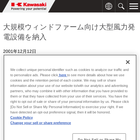
大規模ウィンドファーム向け大型風力発
電設備を納入
2001年12月12日
We collect unique personal identifier such as cookies to analyze our traffic and
to personalize ads. Please click
here
to see more details about how we use
cookies and the retention period of each cookie. We may sell or share
information about your use of our website to/with our analytics and advertising
partners, who may combine it with other information that you have provided to
them or that they have collected from your use of their services. You have the
right to opt out of sale or share of your personal information by us. Please click
[Do Not Sell or Share My Personal Information] to exercise your right. If we
have detected an opt-out preference signal, then it will be honored.
Cookie Policy
Change your sell or share preference
Do Not Sell or Share My