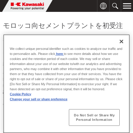
モロッコ向セメントプラントを初受注
2001年04月09日
We collect unique personal identifier such as cookies to analyze our traffic and
川崎重工は、丸紅と共同で、モロッコ王国ラファージュセメント社
to personalize ads. Please click
here
to see more details about how we use
より新設テトアン工場向けセメントプラントを受注しました。設置
cookies and the retention period of each cookie. We may sell or share
場所はモロッコ北部テトアン市で、完成は2003年6月の予定です。
information about your use of our website to/with our analytics and advertising
partners, who may combine it with other information that you have provided to
今回受注したプラントは、日産2,300トンのセメント製造設備で、当
them or that they have collected from your use of their services. You have the
社は原料粉砕・焼成およびセメント粉砕を行う主要設備機器とその
right to opt out of sale or share of your personal information by us. Please click
[Do Not Sell or Share My Personal Information] to exercise your right. If we
据付工事を行います。このプラントは、環境問題を起こしている既
have detected an opt-out preference signal, then it will be honored.
設テトアンセメント工場を廃棄し、その跡地に新設するもので、増
Cookie Policy
大している同国のセメント需要に応えるとともに、同地域の環境改
Change your sell or share preference
善に大きく寄与することが期待されています。
ラファージュセメント社は、世界的にセメントビジネスを広く展開
Do Not Sell or Share My
しており、セメント総生産量世界一を誇るラファージュ社（本拠地
Personal Information
フランス パリ市）とモロッコ最大の王族系企業である
ONA（Ominium Nord Afrique オミニウム・ノード・アフリカ）社と