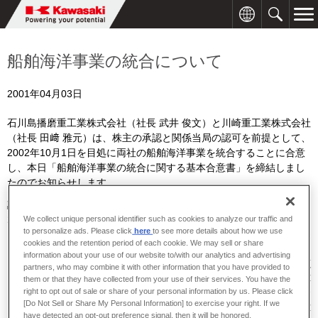
船舶海洋事業の統合について
2001年04月03日
石川島播磨重工業株式会社（社長 武井 俊文）と川崎重工業株式会社
（社長 田﨑 雅元）は、株主の承認と関係当局の認可を前提として、
2002年10月1日を目処に両社の船舶海洋事業を統合することに合意
し、本日「船舶海洋事業の統合に関する基本合意書」を締結しまし
たのでお知らせします。
記
1.統合の目的
We collect unique personal identifier such as cookies to analyze our traffic and
to personalize ads. Please click
here
to see more details about how we use
我が国の船舶海洋事業は、新造商船の国際市場における供給力過
cookies and the retention period of each cookie. We may sell or share
剰、円に対するウォン安等により厳しい経営環境下にあります。
information about your use of our website to/with our analytics and advertising
一方で、船舶海洋部門は、地球規模の物流の高度化、海洋の資源
partners, who may combine it with other information that you have provided to
と空間の活用、地球環境の保護、国の安全等の社会的ニーズに応
them or that they have collected from your use of their services. You have the
right to opt out of sale or share of your personal information by us. Please click
えるべき使命を有しており、顧客や社会の多様なニーズを満たす
[Do Not Sell or Share My Personal Information] to exercise your right. If we
高品質の製品やサービスを提供し続けるためには、これらに対応
have detected an opt-out preference signal, then it will be honored.