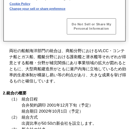
できる事業規模と技術開発力、人材の確保が不可欠です。
Cookie Policy
Change your sell or share preference
両社は、将来ともこれら社会的ニーズに応え、世界の造船業界に
おいて確固たる役割を果たしつつ一層の発展を遂げていくために
Do Not Sell or Share My
は、それぞれの船舶海洋部門を統合し、人材・技術・設備等の経
Personal Information
営資源を集中して事業体質・技術開発力・コスト競争力の飛躍的
強化を図ることが最良の方策であるとの認識で一致しました。
両社の船舶海洋部門の統合は、商船分野におけるVLCC・コンテ
ナ船とガス船、艦艇分野における護衛艦と潜水艦等それぞれが得
意とする船種・分野が補完関係にあり事業領域の拡大が図れると
ともに、大型商船建造所がともに瀬戸内海に立地しているため効
率的生産体制が構築し易い等の利点があり、大きな成果を挙げ得
るものと確信しています。
2.統合の概要
（1）
統合日程
合弁契約調印 2001年12月下旬（予定）
統合期日 2002年10月1日（予定）
（2）
統合方式
出資比率が50:50の新会社を設立します。