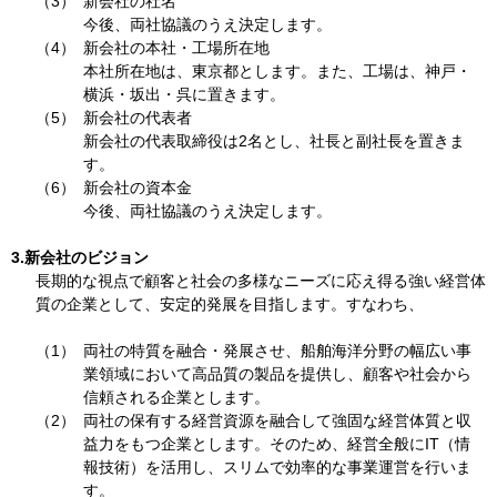
（3）
新会社の社名
今後、両社協議のうえ決定します。
（4）
新会社の本社・工場所在地
本社所在地は、東京都とします。また、工場は、神戸・
横浜・坂出・呉に置きます。
（5）
新会社の代表者
新会社の代表取締役は2名とし、社長と副社長を置きま
す。
（6）
新会社の資本金
今後、両社協議のうえ決定します。
3.新会社のビジョン
長期的な視点で顧客と社会の多様なニーズに応え得る強い経営体
質の企業として、安定的発展を目指します。すなわち、
（1）
両社の特質を融合・発展させ、船舶海洋分野の幅広い事
業領域において高品質の製品を提供し、顧客や社会から
信頼される企業とします。
（2）
両社の保有する経営資源を融合して強固な経営体質と収
益力をもつ企業とします。そのため、経営全般にIT（情
報技術）を活用し、スリムで効率的な事業運営を行いま
す。