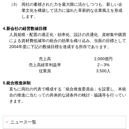
（3）
両社の蓄積された力を最大限に活かしつつも、新しい企
業文化を構築して活力に溢れた革新的な企業風土を形成
します。
4.新会社の経営数値目標
人員規模・配置の適正化・効率化、設計の共通化、資材集中購買
による資材費低減等の統合の効果を織り込み、当面の目標として
2004年度に下記の数値目標を達成する所存であります。
売上高
2,000億円
売上高経常利益率
2～3%
従業員
3,500人
5.統合推進体制
直ちに両社の代表で構成する「統合推進委員会」を設置し、本統
合の推進に当たっての具体的な諸条件の検討・協議等を行ってい
きます。
ニュース一覧