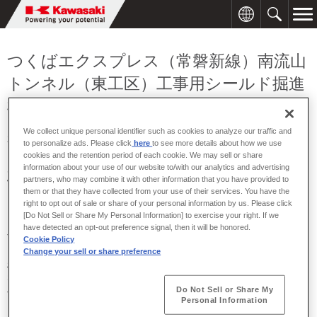
つくばエクスプレス（常磐新線）南流山
トンネル（東工区）工事用シールド掘進
機を受注
We collect unique personal identifier such as cookies to analyze our traffic and
2001年02月21日
to personalize ads. Please click
here
to see more details about how we use
cookies and the retention period of each cookie. We may sell or share
川崎重工は、日本鉄道建設公団により現在建設が進められている、
information about your use of our website to/with our analytics and advertising
partners, who may combine it with other information that you have provided to
常磐新線プロジェクトの内、南流山トンネル（東工区）工事用直径
them or that they have collected from your use of their services. You have the
10.2m泥土圧シールド掘進機を、清水・東洋・淺沼特定建設工事共
right to opt out of sale or share of your personal information by us. Please click
同企業体より受注しました。掘削時期は平成14年の予定です。
[Do Not Sell or Share My Personal Information] to exercise your right. If we
have detected an opt-out preference signal, then it will be honored.
今回受注したシールド掘進機は、泥土圧式としては最大級の直径
Cookie Policy
2
10.2m（切羽面積81.7m
）で、掘削場所の土質が洪積層の砂質土と
Change your sell or share preference
粘性土が主体で、掘削土の排出不良や付着を防止して土圧管理を厳
密に行なう必要から、掘削面板は丸スポークタイプを採用していま
Do Not Sell or Share My
す。またトンネル壁を形成するセグメントは、1,500mm幅のセグメ
Personal Information
ントを採用することにより、経済的でメンテナンスが容易になるト