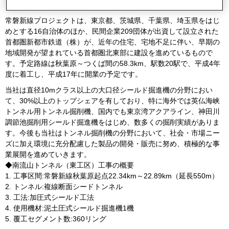
ンネルの施工を可能にします。
常磐新線プロジェクトは、東京都、茨城県、千葉県、埼玉県をはじ
めとする16自治体のほか、民間企業209団体が出資して設立された
首都圏新都市鉄道（株）が、近年の住宅、宅地不足に伴い、早期の
地域開発が望まれている首都圏北東部に建設を進めているもので
す。予定路線は秋葉原～つくば間の58.3km、駅数20駅で、平成4年
度に着工し、平成17年に開業の予定です。
当社は直径10mクラス以上の大口径シールド掘進機の分野におい
て、30%以上のトップシェアを有しており、特に海外では英仏海峡
トンネル用トンネル掘削機、国内でも東京湾アクアライン、神田川
調節池掘削用シールド掘進機をはじめ、数多くの掘削実績がありま
す。今後も当社はトンネル掘削機の分野において、社会・市場ニー
ズに加え環境に充分配慮した製品の開発・販売に努め、積極的な事
業展開を進めていきます。
◆南流山トンネル（東工区）工事の概要
工事区間:常磐新線秋葉原起点22.34km～22.89km（延長550m）
トンネル:複線断面シードトンネル
工法:加圧式シールド工法
使用機材:泥土圧式シールド掘進機1機
覆工セグメント数:360リング