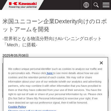
米国ユニコーン企業Dexterity向けのロボ
ットアームを開発
‐世界初となる物流分野向けAIバンニングロボット
「Mech」に搭載‐
2025年05月08日
We collect unique personal identifier such as cookies to analyze our traffic and
to personalize ads. Please click
here
to see more details about how we use
cookies and the retention period of each cookie. We may sell or share
information about your use of our website to/with our analytics and advertising
partners, who may combine it with other information that you have provided to
them or that they have collected from your use of their services. You have the
right to opt out of sale or share of your personal information by us. Please click
[Do Not Sell or Share My Personal Information] to exercise your right. If we
「
Mech
」に搭載されたロボット
トラックへの荷積みの様子
have detected an opt-out preference signal, then it will be honored.
アーム
Cookie Policy
Change your sell or share preference