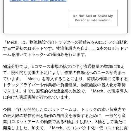
川崎重工は、
AI
ロボティクスソフトウェアの開発等を行う米国のユ
ニコーン企業
Dexterity, Inc
（デクステリティ）と戦略的提携を結
Do Not Sell or Share My
び、トラックへの自動荷積みを行う同社の
AI
バンニングロボット
Personal Information
「
Mech
」（メック）を共同開発しました。この共同開発において、
川崎重工は「
Mech
」向けのロボットアームの開発を担当しました。
「
Mech
」は、物流施設でのトラックへの荷積みを
AI
によって自動化
する世界初のロボットです。物流施設内を自走し、
2
本のロボットア
ームを用いてトラックへの荷積みを行います。
物流分野では、
E
コマース市場の拡大に伴う流通物量の増加に加え
て、慢性的な労働力不足により、作業の自動化へのニーズが高まっ
ています。「
Mech
」を導入することにより、荷積み作業に従事する
トラックドライバーや作業者の負担軽減、物流施設の省人化が期待
できます。すでに国際的な物流企業の施設で、「
Mech
」の現場導入
に向けた実証実験が行われています。
今回、当社が開発したロボットアームは、トラックの狭い荷室内で
の最大限の動作範囲と動作の自由度を確保するために、一般的な産
業用ロボットアームの軸数である
6
軸よりも多い、
8
軸として新たに
開発しました。加えて、「
Mech
」のコンパクト化・低コスト化に貢