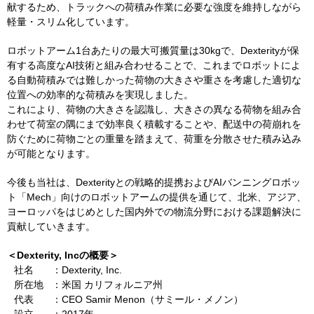
献するため、トラックへの荷積み作業に必要な強度を維持しながら
軽量・スリム化しています。
ロボットアーム
1
台あたりの最大可搬質量は
30kg
で、
Dexterity
が保
有する高度な
AI
技術と組み合わせることで、これまでロボットによ
る自動荷積みでは難しかった荷物の大きさや重さを考慮した適切な
位置への効率的な荷積みを実現しました。
これにより、荷物の大きさを認識し、大きさの異なる荷物を組み合
わせて荷室の隅にまで効率良く積載することや、配送中の荷崩れを
防ぐために荷物ごとの重量を踏まえて、荷重を分散させた積み込み
が可能となります。
今後も当社は、
Dexterity
との戦略的提携および
AI
バンニングロボッ
ト「
Mech
」向けのロボットアームの提供を通じて、北米、アジア、
ヨーロッパをはじめとした国内外での物流分野における課題解決に
貢献していきます。
＜
Dexterity, Inc
の
概要＞
社名
：
Dexterity, Inc.
所在地
：
米国 カリフォルニア州
代表
：
CEO
Samir Menon（サミール・メノン）