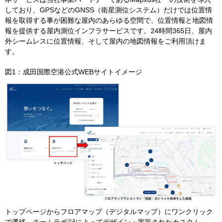
しており、
GPS
などの
GNSS
（衛星測位システム）だけでは位置情
報を取得する事が困難な屋内のあらゆる空間で、位置情報と地図情
報を提供する屋内測位インフラサービスです。
24
時間
365
日、屋内
外シームレスに位置情報、そして屋内の地図情報をご利用頂けま
す。
図
1
：成田国際空港公式
WEB
サイトイメージ
トップページからフロアマップ（デジタルマップ）にワンクリック
※
4