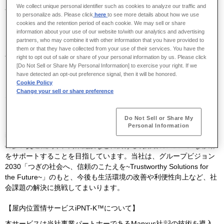
ることができ、利用者は位置情報の把握や、空港内のルート案内機
We collect unique personal identifier such as cookies to analyze our traffic and
能を使って迷うことなく広い施設内を移動することができます。
to personalize ads. Please click
here
to see more details about how we use
cookies and the retention period of each cookie. We may sell or share
【主な特徴】
information about your use of our website to/with our analytics and advertising
partners, who may combine it with other information that you have provided to
・スマートフォンやパソコンなどに表示されるウェブサイト上の機
them or that they have collected from your use of their services. You have the
能として利用可能
right to opt out of sale or share of your personal information by us. Please click
[Do Not Sell or Share My Personal Information] to exercise your right. If we
・多言語に対応：日本語、英語、韓国語、中国語（簡体・繁体）
have detected an opt-out preference signal, then it will be honored.
Cookie Policy
・徒歩ルートやバリアフリールート（エレベーター優先）から選択
Change your sell or share preference
できるルート案内機能
※
2
・スマートフォンでは施設屋内での自分の現在地表示が可能
Do Not Sell or Share My
Personal Information
iPNT-K™のデジタルマップは、成田国際空港をはじめとする利用者
の多い交通機関や、商業施設などに於ける利用者のスムーズな移動
をサポートすることを目指しています。当社は、グループビジョン
2030
「つぎの社会へ、信頼のこたえを
~Trustworthy Solutions for
the Future~
」のもと、今後も生活環境の改善や利便性向上など、社
会課題の解決に挑戦してまいります。
【屋内位置情サービス
iPNT-K
™について】
※
3
本サービスは当社事業パートナーである
Mapxus
社
の技術を導入