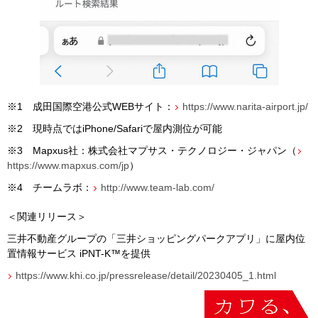
※
1
成田国際空港公式
WEB
サイト：
https://www.narita-airport.jp/
※
2
現時点では
iPhone/Safari
で屋内測位が可能
※
3
Mapxus
社：株式会社マプサス・テクノロジー・ジャパン（
https://www.mapxus.com/jp
）
※
4
チームラボ：
http://www.team-lab.com/
＜関連リリース＞
三井不動産グループの「三井ショッピングパークアプリ」に屋内位
置情報サービス
iPNT-K
™を提供
https://www.khi.co.jp/pressrelease/detail/20230405_1.html