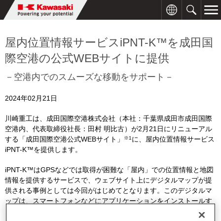
屋内位置情報サービスiPNT-K™を成田国
際空港の公式WEBサイトに提供
－空港内でのスムーズな移動をサポート－
2024年02月21日
川崎重工は、成田国際空港株式会社（本社：千葉県成田市成田国際
空港内、代表取締役社長：田村 明比古）が2月
21
日にリニューアル
※
1
する「成田国際空港公式
WEB
サイト」
に、屋内位置情報サービス
iPNT-K
™を提供します。
iPNT-K™は
GPS
などでは取得が困難な「屋内」での位置情報と地図
情報を提供するサービスで、ウェブサイト上にデジタルマップが提
供される事例としては今回がはじめてとなります。このデジタルマ
ップは、スマートフォンなどにアプリケーションをインストールす
ることなく、ウェブサイトの一部として直感的かつ、自然に操作す