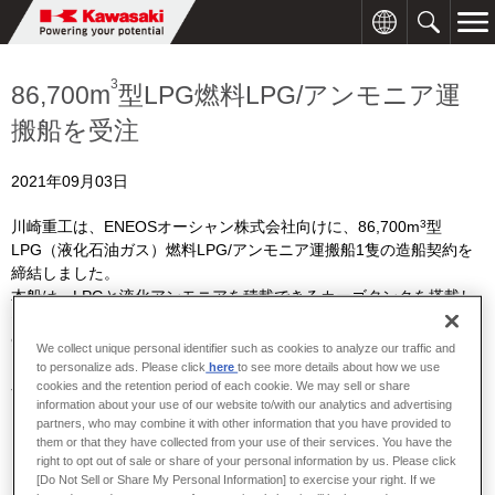
3
86,700m
型LPG燃料LPG/アンモニア運
搬船を受注
2021年09月03日
3
川崎重工は、
ENEOS
オーシャン株式会社向けに、
86,700m
型
LPG
（液化石油ガス）燃料
LPG
/
アンモニア運搬船
1
隻の造船契約を
締結しました。
本船は、
LPG
と液化アンモニアを積載できるカーゴタンクを搭載し
た運搬船で、LPG運搬船としては
72
隻目、
LPG
燃料
LPG
船としては
9
隻目、アンモニア積載も可能にした新型船型としては
2
隻目になり
We collect unique personal identifier such as cookies to analyze our traffic and
ます。
to personalize ads. Please click
here
to see more details about how we use
cookies and the retention period of each cookie. We may sell or share
今後、坂出工場で建造し、
2023
年に竣工予定です。
information about your use of our website to/with our analytics and advertising
partners, who may combine it with other information that you have provided to
them or that they have collected from your use of their services. You have the
right to opt out of sale or share of your personal information by us. Please click
[Do Not Sell or Share My Personal Information] to exercise your right. If we