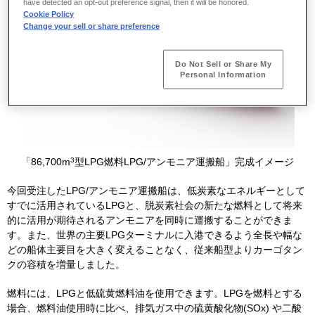
have detected an opt-out preference signal, then it will be honored.
Cookie Policy
Change your sell or share preference
Do Not Sell or Share My
Personal Information
3
「
86,700m
型
LPG
燃料
LPG
/
アンモニア運搬船」完成イメージ
今回受注した
LPG
/
アンモニア運搬船は、低炭素なエネルギーとして
すでに活用されている
LPG
と、脱炭素社会の新たな燃料として将来
的に活用が期待されるアンモニアを同時に運搬することができま
す。また、世界の主要
LPG
ターミナルに入港できるよう全長や幅な
どの船体主要目を大きく変えることなく、従来船型よりカーゴタン
クの容積を増量しました。
燃料には、
LPG
と低硫黄燃料油を使用できます。LPGを燃料とする
場合、燃料油使用時に比べ、排気ガス中の硫黄酸化物
(SOx)
や二酸