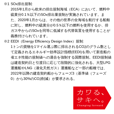
※
1
SOx排出規制
:
2015年
1
月から欧米の排出規制海域（
ECA
）において、燃料中
硫黄分
0.1
％以下の
SOx
排出量規制が実施されています。ま
た、
2020
年
1
月からは、その他の世界の全海域を航行する船舶
に対し、燃料中の硫黄分が
0.5
％以下の燃料を使用するか、排
ガス中からの
SOx
を同等に低減する代替装置を使用することが
義務付けられています。
※
2
EEDI
（
Energy Efficiency Design Index
）規制
:
1トンの貨物を
1
マイル運ぶ際に排出されるCO
のグラム数とし
2
て定義されるエネルギー効率設計指標(EEDI)を用いて新造船の
省エネ性能の規制値への適合を強制する国際規制。
EEDI
規制値
は建造契約日と引渡日に応じて段階的に強化される。大型
LPG
運搬船や
LNG
（液化天然ガス）運搬船など一部の船種では、
2022
年以降の建造契約船からフェーズ
3
（基準値（フェーズ
0
）から
30%
のCO
削減）が要求される。
2