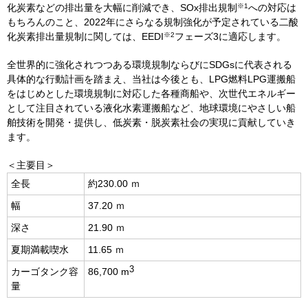
※
1
化炭素などの排出量を大幅に削減でき、
SOx
排出規制
への対応は
もちろんのこと、
2022
年にさらなる規制強化が予定されている二酸
※
2
化炭素排出量規制に関しては、
EEDI
フェーズ
3
に適応します。
全世界的に強化されつつある環境規制ならびに
SDG
s
に代表される
具体的な行動計画を踏まえ、当社は今後とも、
LPG
燃料
LPG
運搬船
をはじめとした環境規制に対応した各種商船や、次世代エネルギー
として注目されている液化水素運搬船など、地球環境にやさしい船
舶技術を開発・提供し、低炭素・脱炭素社会の実現に貢献していき
ます。
＜主要目＞
全長
約
230.00
ｍ
幅
37.20 ｍ
深さ
21.90 ｍ
夏期満載喫水
11.65 ｍ
3
カーゴタンク容
86,700 m
量