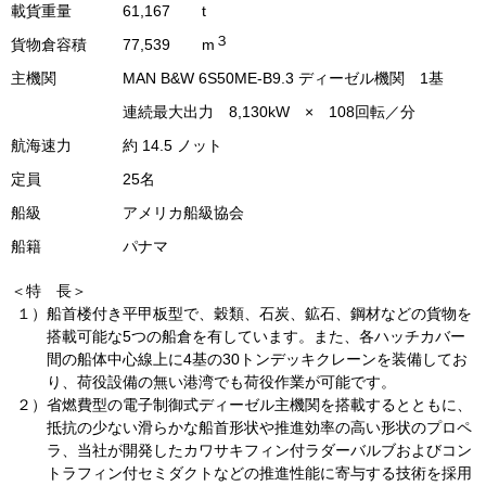
載貨重量
61,167
t
３
貨物倉容積
77,539
m
主機関
MAN B&W 6S50ME-B9.3 ディーゼル機関
1
基
連続最大出力
8,130kW
×
108
回転／分
航海速力
約
14.5
ノット
定員
25名
船級
アメリカ船級協会
船籍
パナマ
＜特 長＞
１）
船首楼付き平甲板型で、穀類、石炭、鉱石、鋼材などの貨物を
搭載可能な
5
つの船倉を有しています。また、各ハッチカバー
間の船体中心線上に
4
基の
30
トンデッキクレーンを装備してお
り、荷役設備の無い港湾でも荷役作業が可能です。
２）
省燃費型の電子制御式ディーゼル主機関を搭載するとともに、
抵抗の少ない滑らかな船首形状や推進効率の高い形状のプロペ
ラ、当社が開発したカワサキフィン付ラダーバルブおよびコン
トラフィン付セミダクトなどの推進性能に寄与する技術を採用