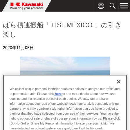
ばら積運搬船「 HSL MEXICO 」の引き
渡し
2020年11月05日
We collect unique personal identifier such as cookies to analyze our traffic and
to personalize ads. Please click
here
to see more details about how we use
cookies and the retention period of each cookie. We may sell or share
information about your use of our website to/with our analytics and advertising
partners, who may combine it with other information that you have provided to
them or that they have collected from your use of their services. You have the
right to opt out of sale or share of your personal information by us. Please click
[Do Not Sell or Share My Personal Information] to exercise your right. If we
ばら積運搬船「HSL MEXICO」
have detected an opt-out preference signal, then it will be honored.