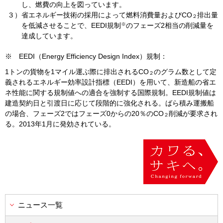
し、燃費の向上を図っています。
３）
省エネルギー技術の採用によって燃料消費量および
CO
排出量
２
※
を低減させることで、
EEDI
規制
のフェーズ
2
相当の削減量を
達成しています。
※ EEDI（
Energy Efficiency Design Index
）規制：
1トンの貨物を
1
マイル運ぶ際に排出される
CO
のグラム数として定
２
義されるエネルギー効率設計指標（
EEDI
）を用いて、新造船の省エ
ネ性能に関する規制値への適合を強制する国際規制。
EEDI
規制値は
建造契約日と引渡日に応じて段階的に強化される。ばら積み運搬船
の場合、フェーズ
2
ではフェーズ
0
からの
20
％の
CO
削減が要求され
２
る。
2013
年
1
月に発効されている。
ニュース一覧