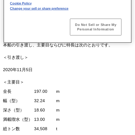
Cookie Policy
川崎重工は、本日、中国遠洋海運集団有限公司と共同運営している
Change your sell or share preference
大連中遠海運川崎船舶工程有限公司（
DACKS
、中国大連市）におい
て、
STIRINGASTER LINE INC. (
ストリンガスター ライン インク
)
Do Not Sell or Share My
向け61型ばら積運搬船 「
HSL MEXICO
（エイチエスエル メキシ
Personal Information
コ）」（当社第
8067
番船／
DACKS
第
072
番船）を引き渡しました。
本船の引き渡し、主要目ならびに特長は次のとおりです。
＜引き渡し＞
2020年11月5日
＜主要目＞
全長
197.00
m
幅（型）
32.24
m
深さ（型）
18.60
m
満載喫水（型）
13.00
m
総トン数
34,508
t