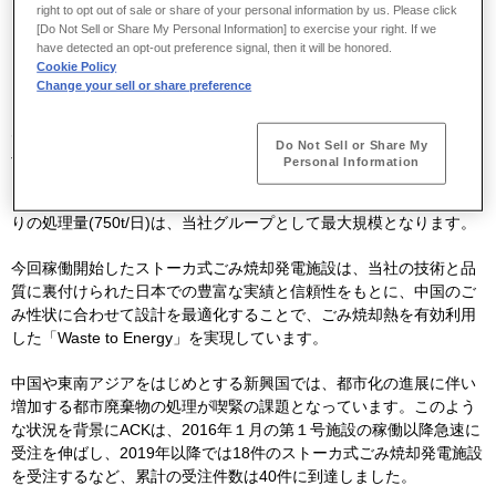
right to opt out of sale or share of your personal information by us. Please click
[Do Not Sell or Share My Personal Information] to exercise your right. If we
have detected an opt-out preference signal, then it will be honored.
Cookie Policy
咸陽市ごみ発電施設
Change your sell or share preference
※
川崎重工と中国
CONCH
グループ
との合弁会社である安徽海螺川崎
Do Not Sell or Share My
工程有限公司（以下、
ACK
）が納入した中国・陝西省咸陽市向けス
Personal Information
トーカ式ごみ焼却発電施設（
750t/
日×２炉
=1,500
ｔ
/
日）が電力供給
を開始しました。施設あたりの処理量（
1,500t/
日）および１炉あた
りの処理量
(750t/
日
)
は、当社グループとして最大規模となります。
今回稼働開始したストーカ式ごみ焼却発電施設は、当社の技術と品
質に裏付けられた日本での豊富な実績と信頼性をもとに、中国のご
み性状に合わせて設計を最適化することで、ごみ焼却熱を有効利用
した「Waste to Energy」を実現しています。
中国や東南アジアをはじめとする新興国では、都市化の進展に伴い
増加する都市廃棄物の処理が喫緊の課題となっています。このよう
な状況を背景に
ACK
は、
2016
年１月の第１号施設の稼働以降急速に
受注を伸ばし、
2019
年以降では
18
件のストーカ式ごみ焼却発電施設
を受注するなど、累計の受注件数は
40
件に到達しました。