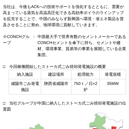
当社は、今後も
ACK
への技術サポートを強化するとともに、需要が
高まっている蒸気を高温高圧化できる高効率ボイラのラインアップ
を拡充することで、中国のみならず新興国へ環境・省エネ製品を普
及させることに努め、地球環境に貢献していきます。
※CONCHグル
：
中国最大手で世界有数のセメントメーカーである
ープ
CONCH
セメントを傘下に持ち、セメントや建
材、環境事業、貿易等の事業を展開している企業
集団。
□ 今回稼働開始したストーカ式ごみ焼却発電施設の概要
納入施設
建設場所
処理能力
発電規模
咸陽市ごみ発電
陝西省咸陽市
750ｔ／日×
2
35MW
施設
炉
□ 当社グループが中国に納入したストーカ式ごみ焼却発電施設の位
置図