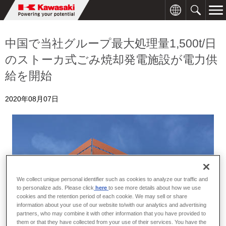
中国で当社グループ最大処理量1,500t/日
のストーカ式ごみ焼却発電施設が電力供
給を開始
2020年08月07日
We collect unique personal identifier such as cookies to analyze our traffic and
to personalize ads. Please click
here
to see more details about how we use
cookies and the retention period of each cookie. We may sell or share
information about your use of our website to/with our analytics and advertising
partners, who may combine it with other information that you have provided to
them or that they have collected from your use of their services. You have the