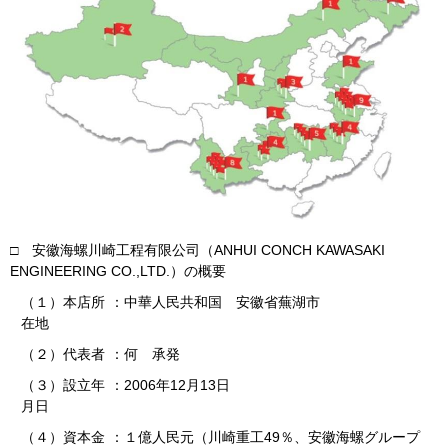
□ 安徽海螺川崎工程有限公司（ANHUI
CONCH KAWASAKI
ENGINEERING CO.,LTD.
）の概要
（１）本店所
：
中華人民共和国 安徽省蕪湖市
在地
（２）代表者
：
何 承発
（３）設立年
：
2006年12月13日
月日
（４）資本金
：
１億人民元（川崎重工
49
％、安徽海螺グループ