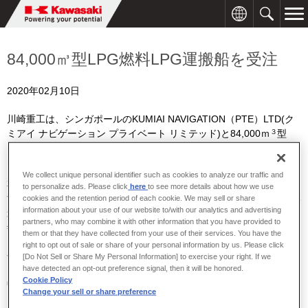
84,000㎥型LPG燃料LPG運搬船を受注
2020年02月10日
川崎重工は、シンガポールの
KUMIAI NAVIGATION
（
PTE
）
LTD
(
ク
３
ミアイ ナビゲーション プライベート リミテッド
)
と
84,000
ｍ
型
LPG
（液化石油ガス）燃料
LPG
運搬船１隻の造船契約を締結しまし
た。
We collect unique personal identifier such as cookies to analyze our traffic and
本船は、当社がこれまでに受注した
65
隻目の
LPG
運搬船にあたりま
to personalize ads. Please click
here
to see more details about how we use
す。昨年、同社より
LPG
燃料
LPG
運搬船の1番船を受注しており、本
cookies and the retention period of each cookie. We may sell or share
information about your use of our website to/with our analytics and advertising
船はそれに続く
2
番船となります。今後、坂出工場で建造し、
2022
partners, who may combine it with other information that you have provided to
年に竣工予定です。
them or that they have collected from your use of their services. You have the
right to opt out of sale or share of your personal information by us. Please click
今回受注した
LPG
運搬船の推進燃料は、
LPG
と低硫黄燃料油です。
[Do Not Sell or Share My Personal Information] to exercise your right. If we
have detected an opt-out preference signal, then it will be honored.
LPG
を燃料として使用することで、燃料油使用時に比べ、排気ガス
Cookie Policy
中の硫黄酸化物
(SOx)
や二酸化炭素などの排出量を大幅に削減でき
Change your sell or share preference
※
1
ます。これにより
2020
年
1
月から強化された
SOx
排出規制
およ