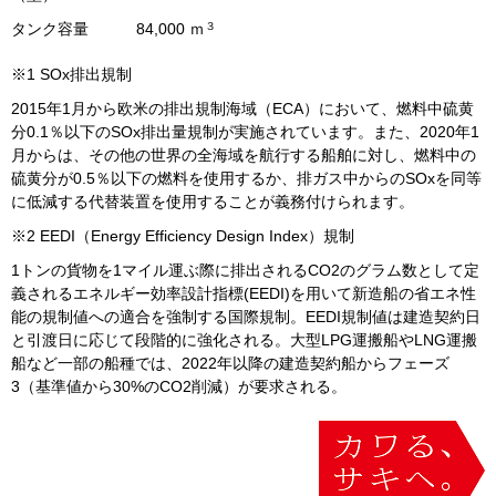
３
タンク容量
84,000 ｍ
※
1 SOx
排出規制
2015年
1
月から欧米の排出規制海域（
ECA
）において、燃料中硫黄
分
0.1
％以下の
SOx
排出量規制が実施されています。また、
2020
年
1
月からは、その他の世界の全海域を航行する船舶に対し、燃料中の
硫黄分が
0.5
％以下の燃料を使用するか、排ガス中からの
SOx
を同等
に低減する代替装置を使用することが義務付けられます。
※
2
EEDI
（
Energy Efficiency Design Index
）規制
1トンの貨物を
1
マイル運ぶ際に排出される
CO2
のグラム数として定
義されるエネルギー効率設計指標(EEDI)を用いて新造船の省エネ性
能の規制値への適合を強制する国際規制。
EEDI
規制値は建造契約日
と引渡日に応じて段階的に強化される。大型
LPG
運搬船や
LNG
運搬
船など一部の船種では、
2022
年以降の建造契約船からフェーズ
3
（基準値から
30%
の
CO2
削減）が要求される。