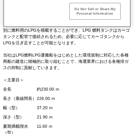
び、段階的に規制が強化されている二酸化炭素排出量規制に対して
※
2
は、
2022
年にさらに強化されるEEDI
フェーズ３にも適応してい
Do Not Sell or Share My
Personal Information
ます。
また本船は、上甲板に
LPG
燃料タンクを装備することで、貨物とは
別に燃料用の
LPG
を積載することができ、
LPG
燃料タンクはカーゴ
タンクと配管で接続されるため、必要に応じてカーゴタンクから
LPG
を注ぎ足すことが可能となります。
当社は
LPG
燃料
LPG
運搬船をはじめとした環境規制に対応した各種
商船の建造に積極的に取り組むことで、海運業界における各種排ガ
スの抑制に貢献していきます。
＜主要目＞
全長
約
230.00
ｍ
長さ（垂線間長）
226.00 ｍ
幅（型）
37.20 ｍ
深さ（型）
21.90 ｍ
夏期満載喫水
11.60 ｍ
（型）