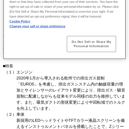
them or that they have collected from your use of their services. You have the
right to opt out of sale or share of your personal information by us. Please click
[Do Not Sell or Share My Personal Information] to exercise your right. If we
川崎重工グループのカワサキモータースジャパンは、「
Z650
」の
have detected an opt-out preference signal, then it will be honored.
2020
年モデルを
2020
年
2
月
1
日より発売します。
Cookie Policy
Change your sell or share preference
今回発売する「
Z650
」は、従来のスリムかつコンパクトで軽量な車
3
体を継承しつつ、低中回転域で力強いトルクを生み出す
649
cm
パラ
レルツインエンジンを搭載しました。新たなエンジン・装備品など
Do Not Sell or Share My
Personal Information
の採用により、
Z
シリーズ独自のスタイリングである「
Sugomi
」と
高いスポーツ性能を幅広い層のライダーに提供します。
■特長
（１）
エンジン
2020年
1
月から導入される欧州での排出ガス規制
「
EURO5
」を考慮し、排出ガスシステム内の触媒容量の増
加とサイレンサーのレイアウト変更により、排出ガス・騒音
規制に配慮しながらも従来モデル同様の出力を維持していま
す。また、吸気ダクトの形状変更により中回転域でのトルク
を向上しています。
（２）
車体
新採用の
LED
ヘッドライトや
TFT
カラー液晶スクリーンを備
えるインストゥルメントパネルを搭載したことで、
Z
シリー