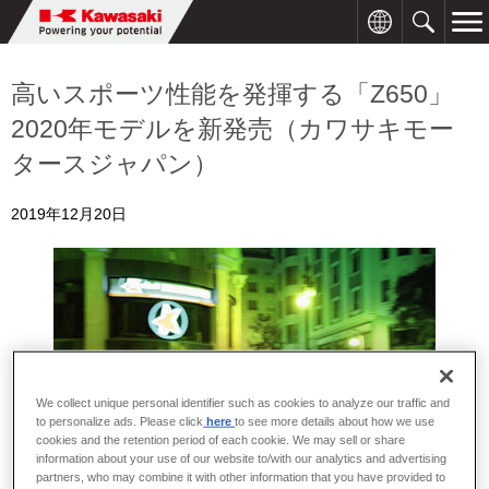
高いスポーツ性能を発揮する「Z650」
2020年モデルを新発売（カワサキモー
タースジャパン）
2019年12月20日
We collect unique personal identifier such as cookies to analyze our traffic and
to personalize ads. Please click
here
to see more details about how we use
cookies and the retention period of each cookie. We may sell or share
information about your use of our website to/with our analytics and advertising
partners, who may combine it with other information that you have provided to